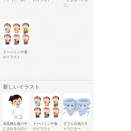
ット（アーム）
のイラスト
「かき氷・いち
ご」
ドーパミン中毒
のイラスト
新しいイラスト
扇風機を服の中
ドーパミン中毒
ダブル台風のキ
に入れる人のイ
のイラスト
ャラクター