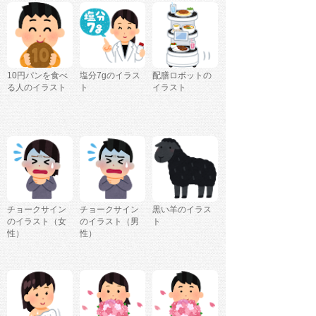
10円パンを食べ
塩分7gのイラス
配膳ロボットの
る人のイラスト
ト
イラスト
チョークサイン
チョークサイン
黒い羊のイラス
のイラスト（女
のイラスト（男
ト
性）
性）