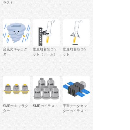
ラスト
台風のキャラク
垂直離着陸ロケ
垂直離着陸ロケ
ター
ット（アーム）
ット
SMRのキャラク
SMRのイラスト
宇宙データセン
ター
ターのイラスト