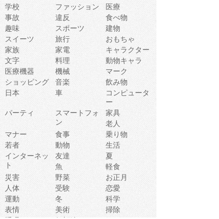
学校
ファッション
医療
事故
違反
食べ物
趣味
スポーツ
建物
スイーツ
旅行
おもちゃ
家族
家電
キャラクター
文字
料理
動物キャラ
医療機器
機械
マーク
ショッピング
音楽
飲み物
日本
車
コンピュータ
ー
パーティ
スマートフォ
家具
ン
老人
マナー
食事
乗り物
若者
動物
生活
インターネッ
友達
夏
ト
魚
軽食
災害
野菜
お正月
人体
受験
恋愛
運動
冬
科学
表情
美術
掃除