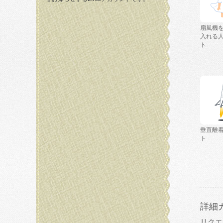
扇風機
入れる
ト
垂直離
ト
詳細
リクエ