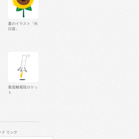
夏のイラスト「向
日葵」
垂直離着陸ロケッ
ト
ド リンク