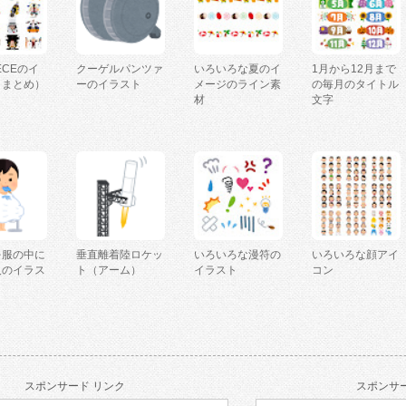
IECEのイ
クーゲルパンツァ
いろいろな夏のイ
1月から12月まで
（まとめ）
ーのイラスト
メージのライン素
の毎月のタイトル
材
文字
を服の中に
垂直離着陸ロケッ
いろいろな漫符の
いろいろな顔アイ
人のイラス
ト（アーム）
イラスト
コン
スポンサード リンク
スポンサー