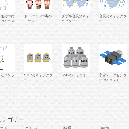
を服の中に
ドーパミン中毒の
ダブル台風のキャ
台風のキャラクタ
人のイラス
イラスト
ラクター
ー
着陸ロケッ
SMRのキャラクタ
SMRのイラスト
宇宙データセンタ
ー
ーのイラスト
カテゴリー
スト
こども
職業
病気