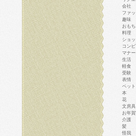
会社
ファッ
趣味
おもち
料理
ショッ
コンピ
マナー
生活
軽食
受験
表情
ペット
本
花
文房具
お年賀
介護
髪
怪我