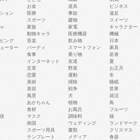
お金
道具
ビジネス
ション
医療
事故
違反
スポーツ
建物
スイーツ
ゃ
家族
家電
キャラクター
動物キャラ
医療機器
機械
ピング
音楽
飲み物
日本
ューター
パーティ
スマートフォン
家具
食事
乗り物
若者
インターネット
友達
夏
災害
野菜
お正月
恋愛
運動
冬
美術
掃除
睡眠
美容
戦争
世界
風景
犬
就活
あかちゃん
植物
鳥
食材
お風呂
フルーツ
状
マスク
調味料
猫
南国
ウェディング
ランドマーク
スポーツ用具
書類
クリスマス
テンプレート
メディア
食器