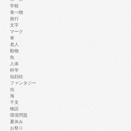
学校
食べ物
旅行
文字
マーク
車
老人
動物
魚
人体
科学
似顔絵
ファンタジー
虫
海
干支
物語
環境問題
夏休み
お祭り