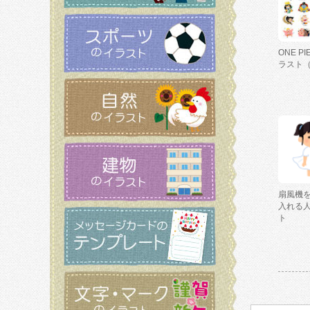
ONE P
ラスト
扇風機
入れる
ト