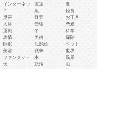
インターネッ
友達
夏
ト
魚
軽食
災害
野菜
お正月
人体
受験
恋愛
運動
冬
科学
表情
美術
掃除
睡眠
似顔絵
ペット
美容
戦争
世界
ファンタジー
本
風景
犬
就活
虫
花
あかちゃん
植物
鳥
海
文房具
食材
お風呂
フルーツ
干支
お年賀状
マスク
調味料
猫
物語
介護
南国
ウェディング
ランドマーク
環境問題
髪
スポーツ用具
書類
クリスマス
夏休み
怪我
テンプレート
メディア
食器
お祭り