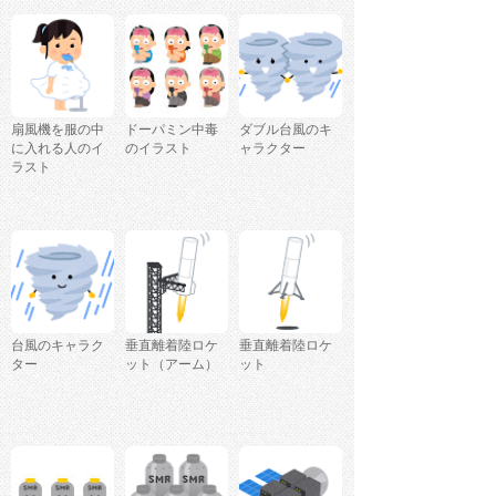
扇風機を服の中
ドーパミン中毒
ダブル台風のキ
に入れる人のイ
のイラスト
ャラクター
ラスト
台風のキャラク
垂直離着陸ロケ
垂直離着陸ロケ
ター
ット（アーム）
ット