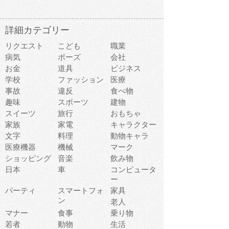
詳細カテゴリー
リクエスト
こども
職業
病気
ポーズ
会社
お金
道具
ビジネス
学校
ファッション
医療
事故
違反
食べ物
趣味
スポーツ
建物
スイーツ
旅行
おもちゃ
家族
家電
キャラクター
文字
料理
動物キャラ
医療機器
機械
マーク
ショッピング
音楽
飲み物
日本
車
コンピュータ
ー
パーティ
スマートフォ
家具
ン
老人
マナー
食事
乗り物
若者
動物
生活