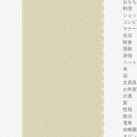
おもち
料理
ショッ
コンピ
マナー
生活
軽食
受験
表情
ペット
本
花
文房具
お年賀
介護
髪
怪我
政治
電車
幼稚園
オリン