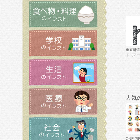
垂直離
ト（ア
人気
ONE P