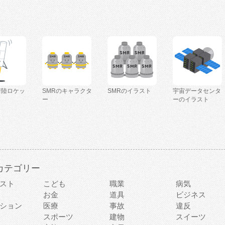
着陸ロケッ
SMRのキャラクタ
SMRのイラスト
宇宙データセンタ
ー
ーのイラスト
カテゴリー
スト
こども
職業
病気
お金
道具
ビジネス
ション
医療
事故
違反
スポーツ
建物
スイーツ