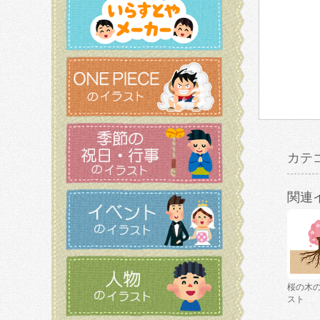
カテ
関連
桜の木
スト