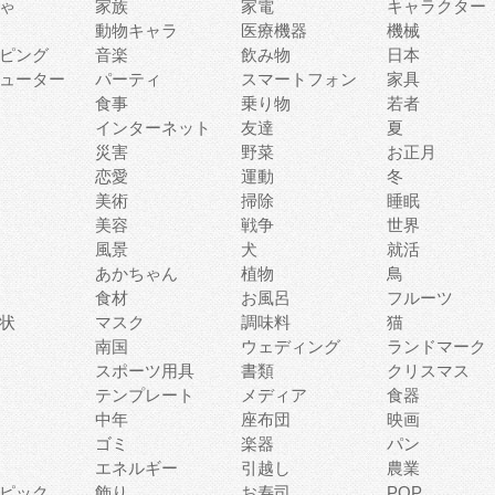
ゃ
家族
家電
キャラクター
動物キャラ
医療機器
機械
ピング
音楽
飲み物
日本
ューター
パーティ
スマートフォン
家具
食事
乗り物
若者
インターネット
友達
夏
災害
野菜
お正月
恋愛
運動
冬
美術
掃除
睡眠
美容
戦争
世界
風景
犬
就活
あかちゃん
植物
鳥
食材
お風呂
フルーツ
状
マスク
調味料
猫
南国
ウェディング
ランドマーク
スポーツ用具
書類
クリスマス
テンプレート
メディア
食器
中年
座布団
映画
ゴミ
楽器
パン
エネルギー
引越し
農業
ピック
飾り
お寿司
POP