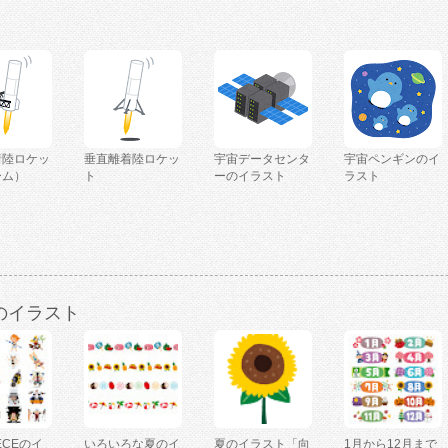
着陸ロケッ
垂直離着陸ロケッ
宇宙データセンタ
宇宙ペンギンのイ
ーム）
ト
ーのイラスト
ラスト
のイラスト
IECEのイ
いろいろな夏のイ
夏のイラスト「向
1月から12月まで