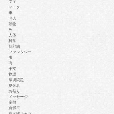
文字
マーク
車
老人
動物
魚
人体
科学
似顔絵
ファンタジー
虫
海
干支
物語
環境問題
夏休み
お祭り
メッセージ
宗教
自転車
食べ物キャラ