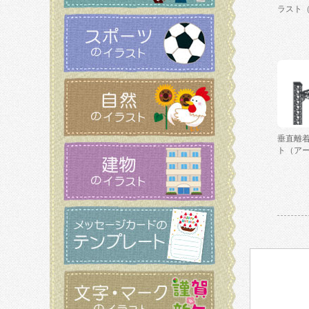
ラスト
垂直離
ト（ア