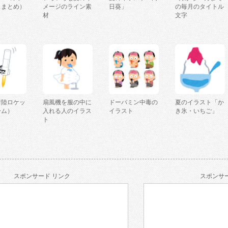
（まとめ）
メージのライン素
日葵」
の毎月のタイトル
材
文字
着陸ロケッ
扇風機を服の中に
ドーパミン中毒の
夏のイラスト「か
ーム）
入れる人のイラス
イラスト
き氷・いちご」
ト
スポンサード リンク
スポンサー