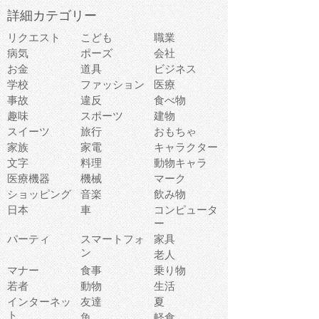
詳細カテゴリー
リクエスト
こども
職業
病気
ポーズ
会社
お金
道具
ビジネス
学校
ファッション
医療
事故
違反
食べ物
趣味
スポーツ
建物
スイーツ
旅行
おもちゃ
家族
家電
キャラクター
文字
料理
動物キャラ
医療機器
機械
マーク
ショッピング
音楽
飲み物
日本
車
コンピュータ
ー
パーティ
スマートフォ
家具
ン
老人
マナー
食事
乗り物
若者
動物
生活
インターネッ
友達
夏
ト
魚
軽食