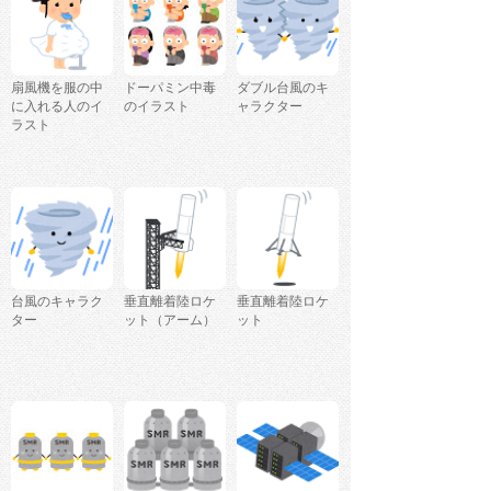
扇風機を服の中
ドーパミン中毒
ダブル台風のキ
に入れる人のイ
のイラスト
ャラクター
ラスト
台風のキャラク
垂直離着陸ロケ
垂直離着陸ロケ
ター
ット（アーム）
ット