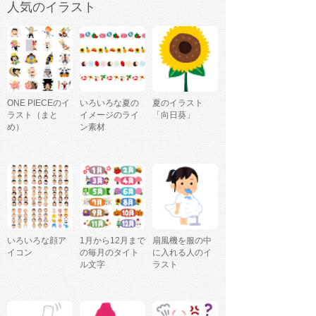
人気のイラスト
ONE PIECEのイ
いろいろな夏の
夏のイラスト
ラスト（まと
イメージのライ
「向日葵」
め）
ン素材
いろいろな顔ア
1月から12月まで
扇風機を服の中
イコン
の毎月のタイト
に入れる人のイ
ル文字
ラスト