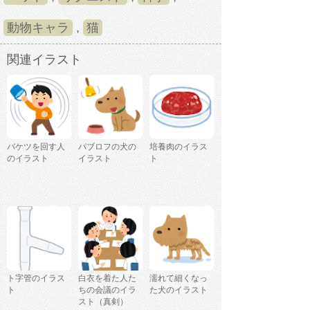
動物キャラ
,
猫
関連イラスト
バケツを回す人
パブロフの犬の
培養肉のイラス
のイラスト
イラスト
ト
ト字管のイラス
白衣を着た人た
濡れて細くなっ
ト
ちの会議のイラ
た犬のイラスト
スト（真剣）