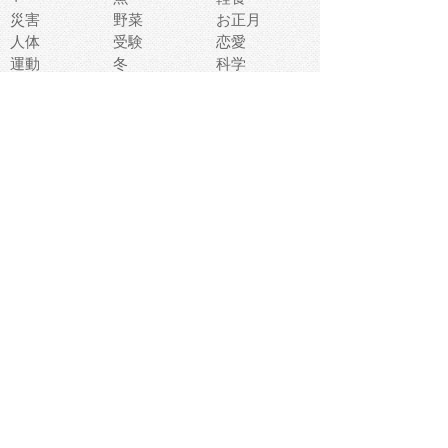
災害
野菜
お正月
人体
受験
恋愛
運動
冬
科学
表情
美術
掃除
睡眠
似顔絵
ペット
美容
戦争
世界
ファンタジー
本
風景
犬
就活
虫
花
あかちゃん
植物
鳥
海
文房具
食材
お風呂
フルーツ
干支
お年賀状
マスク
調味料
猫
物語
介護
南国
ウェディング
ランドマーク
環境問題
髪
スポーツ用具
書類
クリスマス
夏休み
怪我
テンプレート
メディア
食器
お祭り
政治
中年
座布団
映画
メッセージ
電車