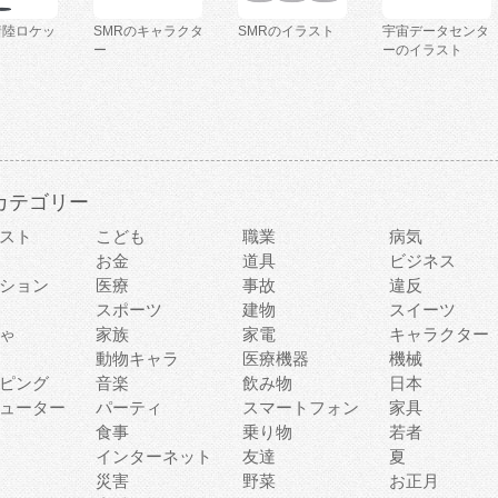
着陸ロケッ
SMRのキャラクタ
SMRのイラスト
宇宙データセンタ
ー
ーのイラスト
カテゴリー
スト
こども
職業
病気
お金
道具
ビジネス
ション
医療
事故
違反
スポーツ
建物
スイーツ
ゃ
家族
家電
キャラクター
動物キャラ
医療機器
機械
ピング
音楽
飲み物
日本
ューター
パーティ
スマートフォン
家具
食事
乗り物
若者
インターネット
友達
夏
災害
野菜
お正月