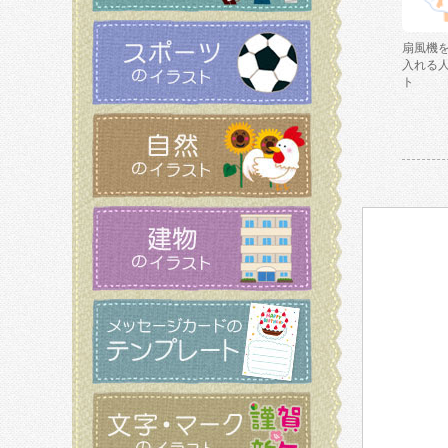
扇風機
入れる
ト