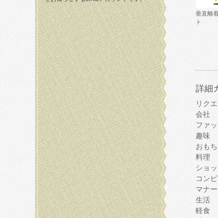
垂直離
ト
詳細
リクエ
会社
ファッ
趣味
おもち
料理
ショッ
コンピ
マナー
生活
軽食