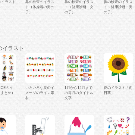
のイラスト
鼻の検査のイラス
鼻の検査のイラス
鼻の検査のイラス
ト（体操着の男の
ト（健康診断・女
ト（健康診断・男
子）
の子）
の子）
のイラスト
IECEのイ
いろいろな夏のイ
1月から12月まで
夏のイラスト「向
（まとめ）
メージのライン素
の毎月のタイトル
日葵」
材
文字