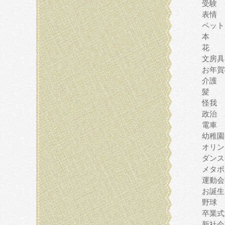
受験
表情
ペット
本
花
文房具
お年賀
介護
髪
怪我
政治
電車
幼稚園
オリン
ダンス
メタボ
運動会
お誕生
野球
卒業式
新社会