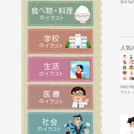
塩分7g
人気
ONE P
ラスト