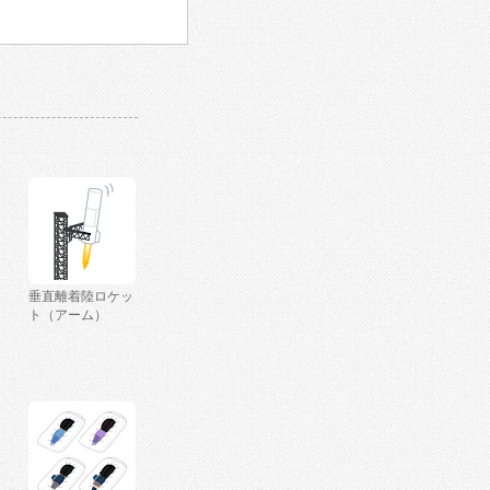
垂直離着陸ロケッ
ト（アーム）