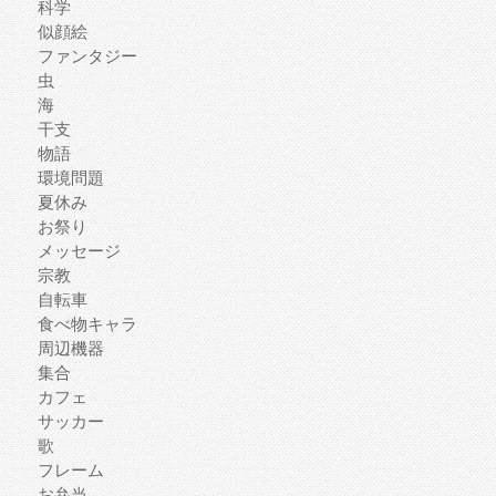
科学
似顔絵
ファンタジー
虫
海
干支
物語
環境問題
夏休み
お祭り
メッセージ
宗教
自転車
食べ物キャラ
周辺機器
集合
カフェ
サッカー
歌
フレーム
お弁当