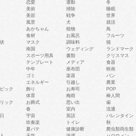
恋愛
運動
冬
美術
掃除
睡眠
美容
戦争
世界
風景
犬
就活
あかちゃん
植物
鳥
食材
お風呂
フルーツ
状
マスク
調味料
猫
南国
ウェディング
ランドマーク
スポーツ用具
書類
クリスマス
テンプレート
メディア
食器
中年
座布団
映画
ゴミ
楽器
パン
エネルギー
引越し
農業
ピック
飾り
お寿司
POP
体育
梅雨
棒人間
リック
お葬式
思い出
歯
春
室内
流通
日
宇宙
英語
バレンタイン
吹奏楽
トイレ
秋
夏バテ
健康診断
爬虫類両生類
人
天気
洗濯
ハロウィン