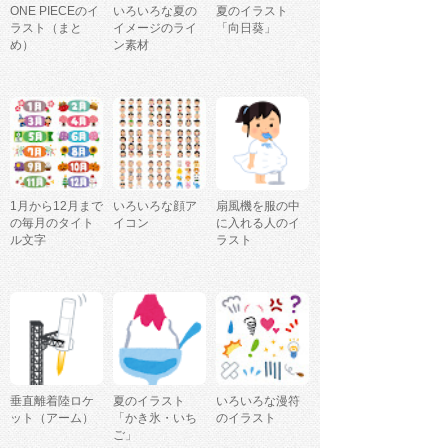
ONE PIECEのイ
いろいろな夏の
夏のイラスト
ラスト（まと
イメージのライ
「向日葵」
め）
ン素材
1月から12月まで
いろいろな顔ア
扇風機を服の中
の毎月のタイト
イコン
に入れる人のイ
ル文字
ラスト
垂直離着陸ロケ
夏のイラスト
いろいろな漫符
ット（アーム）
「かき氷・いち
のイラスト
ご」