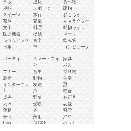
事故
違反
食べ物
趣味
スポーツ
建物
スイーツ
旅行
おもちゃ
家族
家電
キャラクター
文字
料理
動物キャラ
医療機器
機械
マーク
ショッピング
音楽
飲み物
日本
車
コンピュータ
ー
パーティ
スマートフォ
家具
ン
老人
マナー
食事
乗り物
若者
動物
生活
インターネッ
友達
夏
ト
魚
軽食
災害
野菜
お正月
人体
受験
恋愛
運動
冬
科学
表情
美術
掃除
睡眠
似顔絵
ペット
美容
戦争
世界