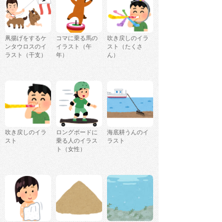
凧揚げをするケ
コマに乗る馬の
吹き戻しのイラ
ンタウロスのイ
イラスト（午
スト（たくさ
ラスト（干支）
年）
ん）
吹き戻しのイラ
ロングボードに
海底耕うんのイ
スト
乗る人のイラス
ラスト
ト（女性）