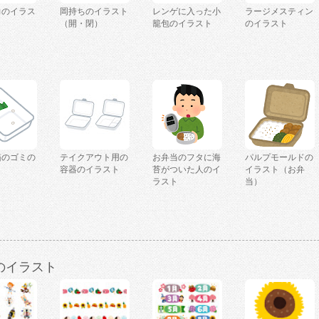
力のイラス
岡持ちのイラスト
レンゲに入った小
ラージメスティン
（開・閉）
籠包のイラスト
のイラスト
箱のゴミの
テイクアウト用の
お弁当のフタに海
パルプモールドの
ト
容器のイラスト
苔がついた人のイ
イラスト（お弁
ラスト
当）
のイラスト