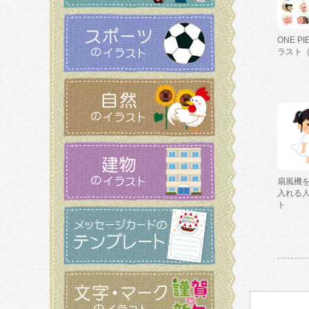
ONE P
ラスト
扇風機
入れる
ト