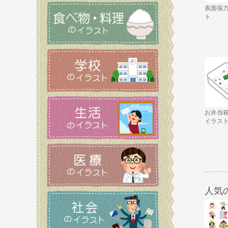
表面張
ト
お弁当
イラス
人気