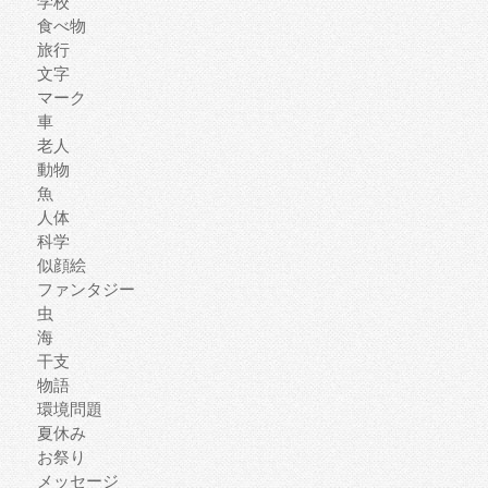
学校
食べ物
旅行
文字
マーク
車
老人
動物
魚
人体
科学
似顔絵
ファンタジー
虫
海
干支
物語
環境問題
夏休み
お祭り
メッセージ