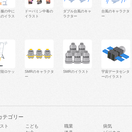
を服の中に
ドーパミン中毒の
ダブル台風のキャ
台風のキャラクタ
人のイラス
イラスト
ラクター
ー
着陸ロケッ
SMRのキャラクタ
SMRのイラスト
宇宙データセンタ
ー
ーのイラスト
カテゴリー
スト
こども
職業
病気