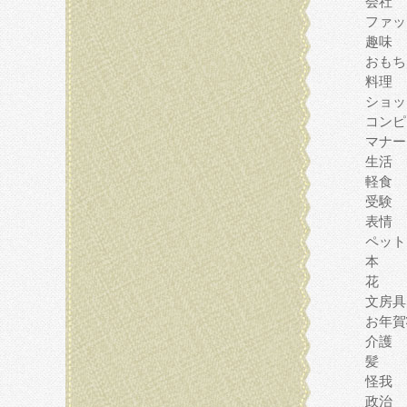
会社
ファッ
趣味
おもち
料理
ショッ
コンピ
マナー
生活
軽食
受験
表情
ペット
本
花
文房具
お年賀
介護
髪
怪我
政治