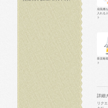
扇風機
入れる
ト
垂直離
ト
詳細
リクエ