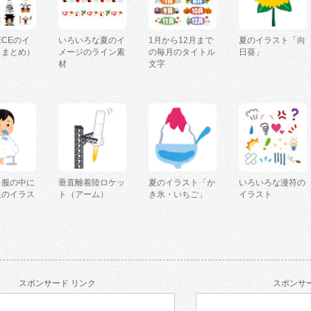
IECEのイ
いろいろな夏のイ
1月から12月まで
夏のイラスト「向
（まとめ）
メージのライン素
の毎月のタイトル
日葵」
材
文字
を服の中に
垂直離着陸ロケッ
夏のイラスト「か
いろいろな漫符の
人のイラス
ト（アーム）
き氷・いちご」
イラスト
スポンサード リンク
スポンサー