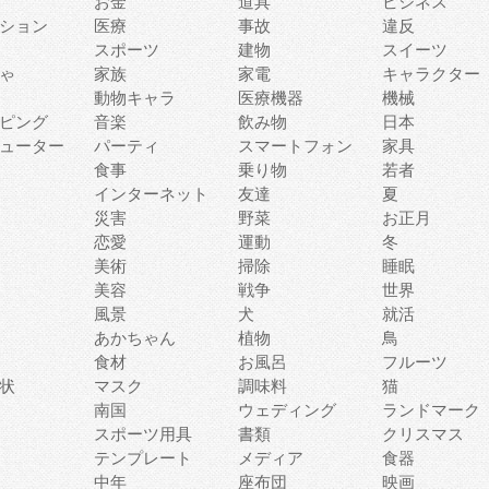
お金
道具
ビジネス
ション
医療
事故
違反
スポーツ
建物
スイーツ
ゃ
家族
家電
キャラクター
動物キャラ
医療機器
機械
ピング
音楽
飲み物
日本
ューター
パーティ
スマートフォン
家具
食事
乗り物
若者
インターネット
友達
夏
災害
野菜
お正月
恋愛
運動
冬
美術
掃除
睡眠
美容
戦争
世界
風景
犬
就活
あかちゃん
植物
鳥
食材
お風呂
フルーツ
状
マスク
調味料
猫
南国
ウェディング
ランドマーク
スポーツ用具
書類
クリスマス
テンプレート
メディア
食器
中年
座布団
映画