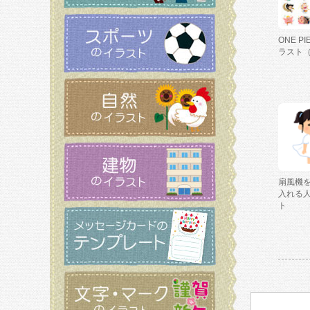
ONE P
ラスト
扇風機
入れる
ト