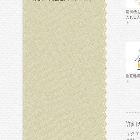
扇風機
入れる
ト
垂直離
ト
詳細
リクエ