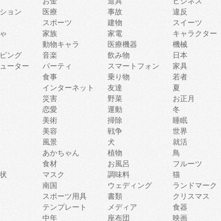
お金
道具
ビジネス
ション
医療
事故
違反
スポーツ
建物
スイーツ
ゃ
家族
家電
キャラクター
動物キャラ
医療機器
機械
ピング
音楽
飲み物
日本
ューター
パーティ
スマートフォン
家具
食事
乗り物
若者
インターネット
友達
夏
災害
野菜
お正月
恋愛
運動
冬
美術
掃除
睡眠
美容
戦争
世界
風景
犬
就活
あかちゃん
植物
鳥
食材
お風呂
フルーツ
状
マスク
調味料
猫
南国
ウェディング
ランドマーク
スポーツ用具
書類
クリスマス
テンプレート
メディア
食器
中年
座布団
映画