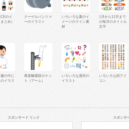
IECEのイ
クーゲルパンツァ
いろいろな夏のイ
1月から12月まで
（まとめ）
ーのイラスト
メージのライン素
の毎月のタイトル
材
文字
を服の中に
垂直離着陸ロケッ
いろいろな漫符の
いろいろな顔アイ
人のイラス
ト（アーム）
イラスト
コン
スポンサード リンク
スポンサー