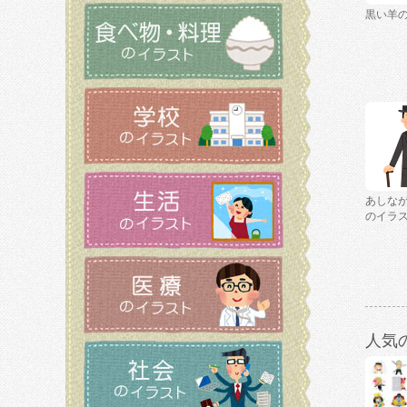
黒い羊
あしな
のイラ
人気