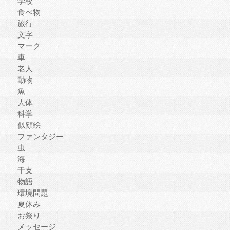
学校
食べ物
旅行
文字
マーク
車
老人
動物
魚
人体
科学
似顔絵
ファンタジー
虫
海
干支
物語
環境問題
夏休み
お祭り
メッセージ