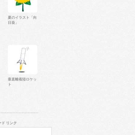
夏のイラスト「向
日葵」
垂直離着陸ロケッ
ト
ド リンク