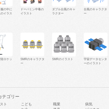
を服の中に
ドーパミン中毒の
ダブル台風のキャ
台風のキャラクタ
人のイラス
イラスト
ラクター
ー
着陸ロケッ
SMRのキャラクタ
SMRのイラスト
宇宙データセンタ
ー
ーのイラスト
カテゴリー
スト
こども
職業
病気