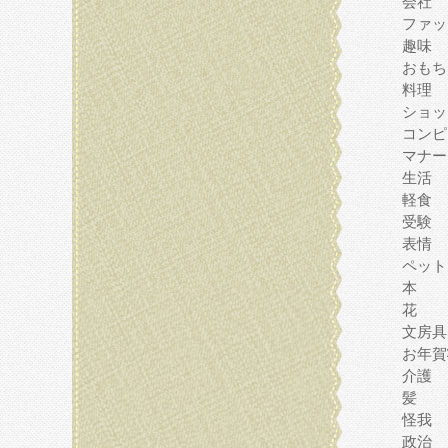
会社
ファッ
趣味
おもち
料理
ショッ
コンピ
マナー
生活
軽食
受験
表情
ペット
本
花
文房具
お年賀
介護
髪
怪我
政治