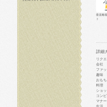
垂直離
ト
詳細
リクエ
会社
ファッ
趣味
おもち
料理
ショッ
コンピ
マナー
生活