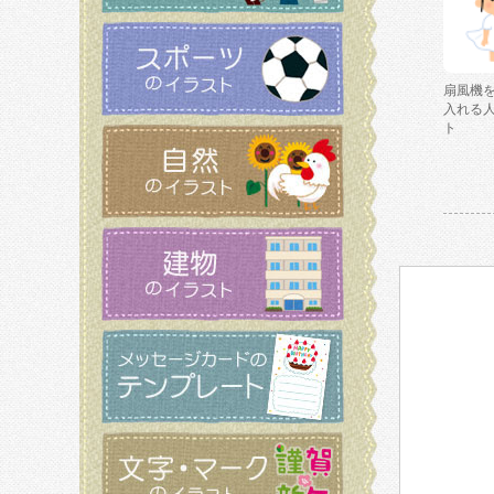
扇風機
入れる
ト