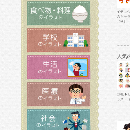
イチョ
のキャ
（秋）
人気
ONE P
ラスト