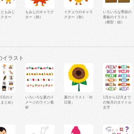
ウともみじ
もみじのキャラク
イチョウのキャラ
いろいろな季節の
ラクター
ター（秋）
クター（秋）
看板のイラスト
（横型・紐）
のイラスト
IECEのイ
いろいろな夏のイ
夏のイラスト「向
1月から12月まで
（まとめ）
メージのライン素
日葵」
の毎月のタイトル
材
文字