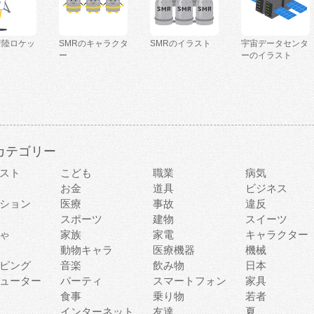
着陸ロケッ
SMRのキャラクタ
SMRのイラスト
宇宙データセンタ
ー
ーのイラスト
カテゴリー
スト
こども
職業
病気
お金
道具
ビジネス
ション
医療
事故
違反
スポーツ
建物
スイーツ
ゃ
家族
家電
キャラクター
動物キャラ
医療機器
機械
ピング
音楽
飲み物
日本
ューター
パーティ
スマートフォン
家具
食事
乗り物
若者
インターネット
友達
夏