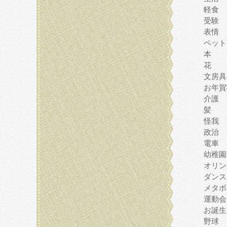
軽食
受験
表情
ペット
本
花
文房具
お年賀
介護
髪
怪我
政治
電車
幼稚園
オリン
ダンス
メタボ
運動会
お誕生
野球