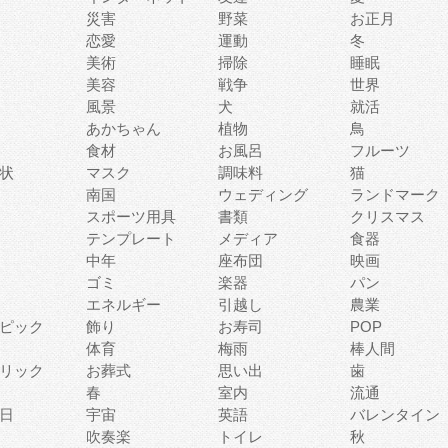
災害
野菜
お正月
恋愛
運動
冬
美術
掃除
睡眠
美容
戦争
世界
風景
犬
就活
あかちゃん
植物
鳥
食材
お風呂
フルーツ
状
マスク
調味料
猫
南国
ウェディング
ランドマーク
スポーツ用具
書類
クリスマス
テンプレート
メディア
食器
中年
座布団
映画
ゴミ
楽器
パン
エネルギー
引越し
農業
ピック
飾り
お寿司
POP
体育
梅雨
棒人間
リック
お葬式
思い出
歯
春
室内
流通
日
宇宙
英語
バレンタイン
吹奏楽
トイレ
秋