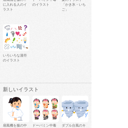
に入れる人のイ
のイラスト
「かき氷・いち
ラスト
ご」
いろいろな漫符
のイラスト
新しいイラスト
扇風機を服の中
ドーパミン中毒
ダブル台風のキ