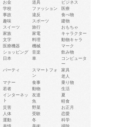
お金
道具
ビジネス
学校
ファッション
医療
事故
違反
食べ物
趣味
スポーツ
建物
スイーツ
旅行
おもちゃ
家族
家電
キャラクター
文字
料理
動物キャラ
医療機器
機械
マーク
ショッピング
音楽
飲み物
日本
車
コンピュータ
ー
パーティ
スマートフォ
家具
ン
老人
マナー
食事
乗り物
若者
動物
生活
インターネッ
友達
夏
ト
魚
軽食
災害
野菜
お正月
人体
受験
恋愛
運動
冬
科学
表情
美術
掃除