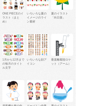
ONE PIECEのイ
いろいろな夏の
夏のイラスト
ラスト（まと
イメージのライ
「向日葵」
め）
ン素材
1月から12月まで
いろいろな顔ア
垂直離着陸ロケ
の毎月のタイト
イコン
ット（アーム）
ル文字
扇風機を服の中
ドーパミン中毒
夏のイラスト