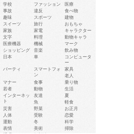
学校
ファッション
医療
事故
違反
食べ物
趣味
スポーツ
建物
スイーツ
旅行
おもちゃ
家族
家電
キャラクター
文字
料理
動物キャラ
医療機器
機械
マーク
ショッピング
音楽
飲み物
日本
車
コンピュータ
ー
パーティ
スマートフォ
家具
ン
老人
マナー
食事
乗り物
若者
動物
生活
インターネッ
友達
夏
ト
魚
軽食
災害
野菜
お正月
人体
受験
恋愛
運動
冬
科学
表情
美術
掃除