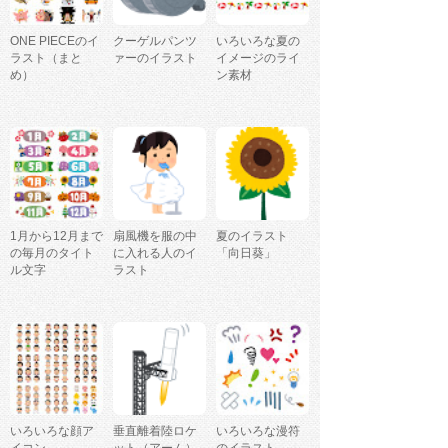
ONE PIECEのイ
クーゲルパンツ
いろいろな夏の
ラスト（まと
ァーのイラスト
イメージのライ
め）
ン素材
1月から12月まで
扇風機を服の中
夏のイラスト
の毎月のタイト
に入れる人のイ
「向日葵」
ル文字
ラスト
いろいろな顔ア
垂直離着陸ロケ
いろいろな漫符