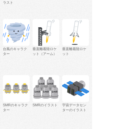
ラスト
台風のキャラク
垂直離着陸ロケ
垂直離着陸ロケ
ター
ット（アーム）
ット
SMRのキャラク
SMRのイラスト
宇宙データセン
ター
ターのイラスト