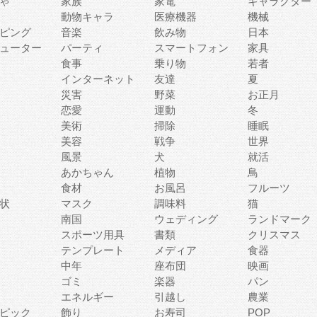
ゃ
家族
家電
キャラクター
動物キャラ
医療機器
機械
ピング
音楽
飲み物
日本
ューター
パーティ
スマートフォン
家具
食事
乗り物
若者
インターネット
友達
夏
災害
野菜
お正月
恋愛
運動
冬
美術
掃除
睡眠
美容
戦争
世界
風景
犬
就活
あかちゃん
植物
鳥
食材
お風呂
フルーツ
状
マスク
調味料
猫
南国
ウェディング
ランドマーク
スポーツ用具
書類
クリスマス
テンプレート
メディア
食器
中年
座布団
映画
ゴミ
楽器
パン
エネルギー
引越し
農業
ピック
飾り
お寿司
POP