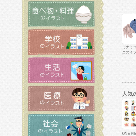
ミナミ
ニのイ
人気
ONE P