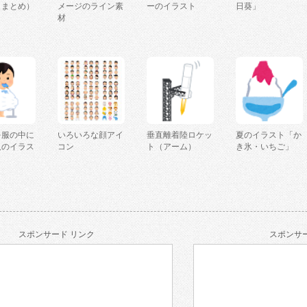
（まとめ）
メージのライン素
ーのイラスト
日葵」
材
を服の中に
いろいろな顔アイ
垂直離着陸ロケッ
夏のイラスト「か
人のイラス
コン
ト（アーム）
き氷・いちご」
スポンサード リンク
スポンサー