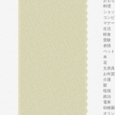
おもち
料理
ショッ
コンピ
マナー
生活
軽食
受験
表情
ペット
本
花
文房具
お年賀
介護
髪
怪我
政治
電車
幼稚園
オリン