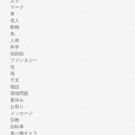
文字
マーク
車
老人
動物
魚
人体
科学
似顔絵
ファンタジー
虫
海
干支
物語
環境問題
夏休み
お祭り
メッセージ
宗教
自転車
食べ物キャラ