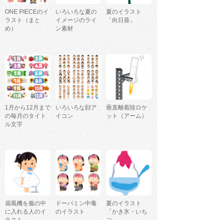
ONE PIECEのイ
いろいろな夏の
夏のイラスト
ラスト（まと
イメージのライ
「向日葵」
め）
ン素材
1月から12月まで
いろいろな顔ア
垂直離着陸ロケ
の毎月のタイト
イコン
ット（アーム）
ル文字
扇風機を服の中
ドーパミン中毒
夏のイラスト
に入れる人のイ
のイラスト
「かき氷・いち
ラスト
ご」