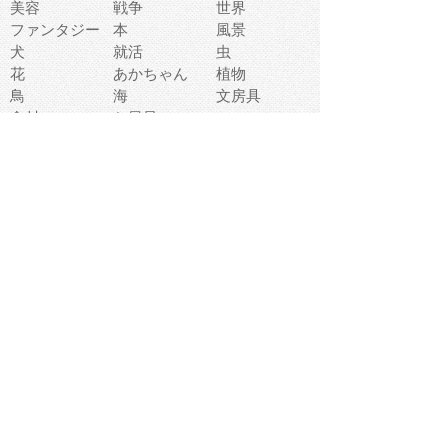
美容
戦争
世界
ファンタジー
本
風景
犬
就活
虫
花
あかちゃん
植物
鳥
海
文房具
食材
お風呂
フルーツ
干支
お年賀状
マスク
調味料
猫
物語
介護
南国
ウェディング
ランドマーク
環境問題
髪
スポーツ用具
書類
クリスマス
夏休み
怪我
テンプレート
メディア
食器
お祭り
政治
中年
座布団
映画
メッセージ
電車
ゴミ
楽器
パン
宗教
幼稚園
エネルギー
引越し
農業
自転車
オリンピック
飾り
お寿司
POP
食べ物キャラ
ダンス
体育
梅雨
棒人間