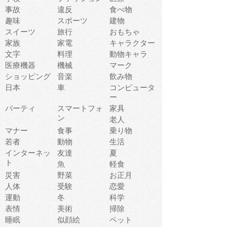
事故
違反
食べ物
趣味
スポーツ
建物
スイーツ
旅行
おもちゃ
家族
家電
キャラクター
文字
料理
動物キャラ
医療機器
機械
マーク
ショッピング
音楽
飲み物
日本
車
コンピュータ
ー
パーティ
スマートフォ
家具
ン
老人
マナー
食事
乗り物
若者
動物
生活
インターネッ
友達
夏
ト
魚
軽食
災害
野菜
お正月
人体
受験
恋愛
運動
冬
科学
表情
美術
掃除
睡眠
似顔絵
ペット