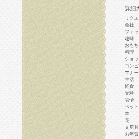
詳細
リクエ
会社
ファッ
趣味
おもち
料理
ショッ
コンピ
マナー
生活
軽食
受験
表情
ペット
本
花
文房具
お年賀