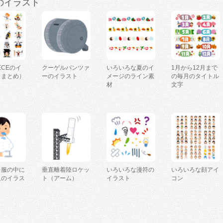
のイラスト
IECEのイ
クーゲルパンツァ
いろいろな夏のイ
1月から12月まで
（まとめ）
ーのイラスト
メージのライン素
の毎月のタイトル
材
文字
を服の中に
垂直離着陸ロケッ
いろいろな漫符の
いろいろな顔アイ
人のイラス
ト（アーム）
イラスト
コン