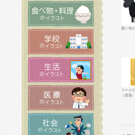
黒い羊
リード
（楽器