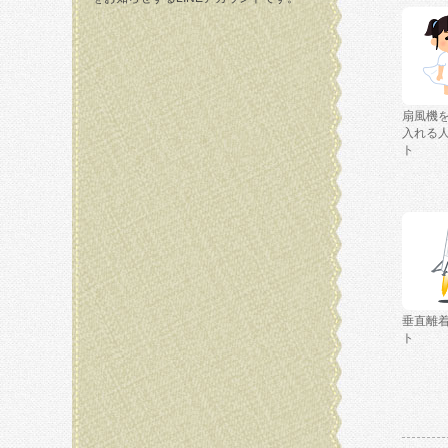
扇風機
入れる
ト
垂直離
ト