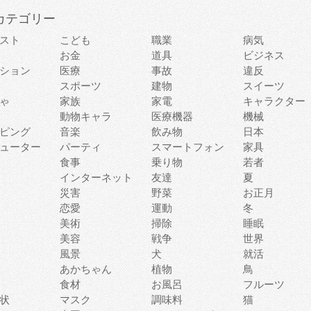
カテゴリー
スト
こども
職業
病気
お金
道具
ビジネス
ション
医療
事故
違反
スポーツ
建物
スイーツ
ゃ
家族
家電
キャラクター
動物キャラ
医療機器
機械
ピング
音楽
飲み物
日本
ューター
パーティ
スマートフォン
家具
食事
乗り物
若者
インターネット
友達
夏
災害
野菜
お正月
恋愛
運動
冬
美術
掃除
睡眠
美容
戦争
世界
風景
犬
就活
あかちゃん
植物
鳥
食材
お風呂
フルーツ
状
マスク
調味料
猫