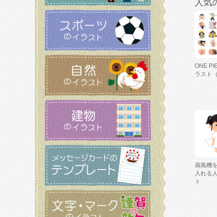
人気
ONE P
ラスト
扇風機
入れる
ト