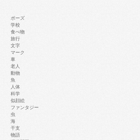
ポーズ
学校
食べ物
旅行
文字
マーク
車
老人
動物
魚
人体
科学
似顔絵
ファンタジー
虫
海
干支
物語