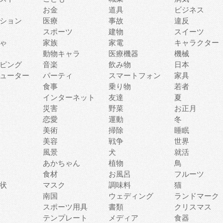
お金
道具
ビジネス
ション
医療
事故
違反
スポーツ
建物
スイーツ
ゃ
家族
家電
キャラクター
動物キャラ
医療機器
機械
ピング
音楽
飲み物
日本
ューター
パーティ
スマートフォン
家具
食事
乗り物
若者
インターネット
友達
夏
災害
野菜
お正月
恋愛
運動
冬
美術
掃除
睡眠
美容
戦争
世界
風景
犬
就活
あかちゃん
植物
鳥
食材
お風呂
フルーツ
状
マスク
調味料
猫
南国
ウェディング
ランドマーク
スポーツ用具
書類
クリスマス
テンプレート
メディア
食器