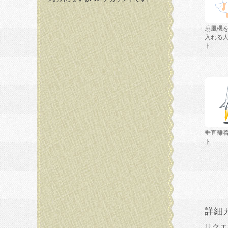
扇風機
入れる
ト
垂直離
ト
詳細
リクエ