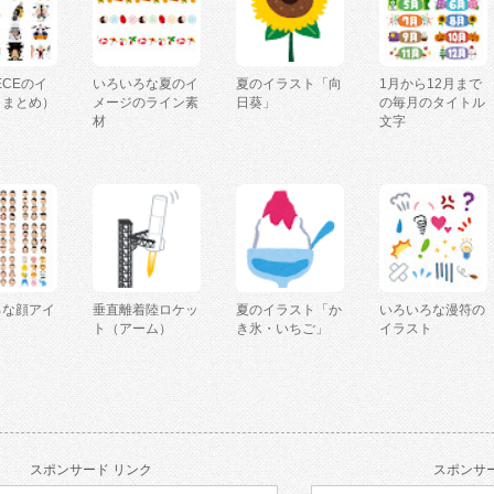
IECEのイ
いろいろな夏のイ
夏のイラスト「向
1月から12月まで
（まとめ）
メージのライン素
日葵」
の毎月のタイトル
材
文字
ろな顔アイ
垂直離着陸ロケッ
夏のイラスト「か
いろいろな漫符の
ト（アーム）
き氷・いちご」
イラスト
スポンサード リンク
スポンサー