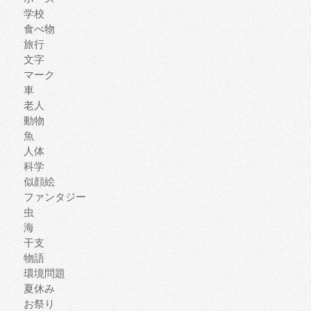
学校
食べ物
旅行
文字
マーク
車
老人
動物
魚
人体
科学
似顔絵
ファンタジー
虫
海
干支
物語
環境問題
夏休み
お祭り