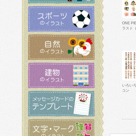
ONE P
ラスト
いろい
コン