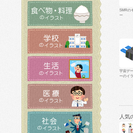
SMRの
ー
宇宙デ
ーのイ
人気