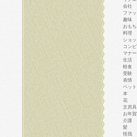
会社
ファッ
趣味
おもち
料理
ショッ
コンピ
マナー
生活
軽食
受験
表情
ペット
本
花
文房具
お年賀
介護
髪
怪我