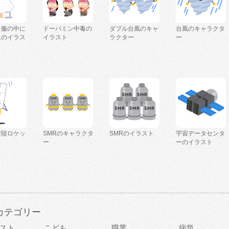
を服の中に
ドーパミン中毒の
ダブル台風のキャ
台風のキャラクタ
人のイラス
イラスト
ラクター
ー
着陸ロケッ
SMRのキャラクタ
SMRのイラスト
宇宙データセンタ
ー
ーのイラスト
カテゴリー
スト
こども
職業
病気