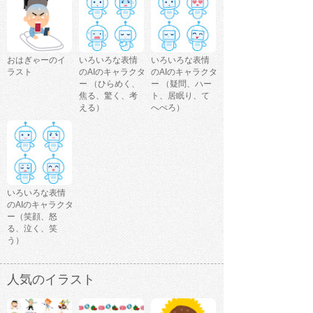
おはぎゃーのイ
いろいろな表情
いろいろな表情
ラスト
のAIのキャラクタ
のAIのキャラクタ
ー （ひらめく、
ー （疑問、ハー
焦る、驚く、考
ト、居眠り、て
える）
へぺろ）
いろいろな表情
のAIのキャラクタ
ー（笑顔、怒
る、泣く、笑
う）
人気のイラスト