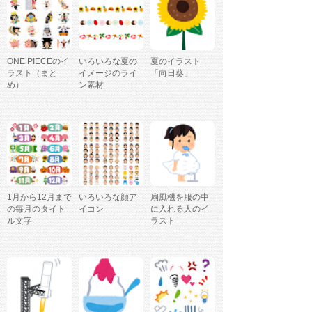
ONE PIECEのイ
いろいろな夏の
夏のイラスト
ラスト（まと
イメージのライ
「向日葵」
め）
ン素材
1月から12月まで
いろいろな顔ア
扇風機を服の中
の毎月のタイト
イコン
に入れる人のイ
ル文字
ラスト