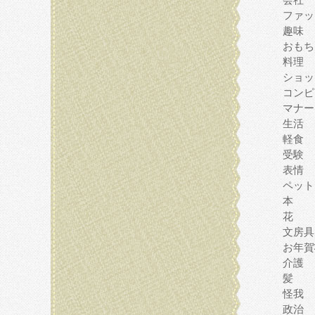
ファッ
趣味
おもち
料理
ショッ
コンピ
マナー
生活
軽食
受験
表情
ペット
本
花
文房具
お年賀
介護
髪
怪我
政治