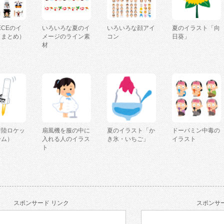
IECEのイ
いろいろな夏のイ
いろいろな顔アイ
夏のイラスト「向
（まとめ）
メージのライン素
コン
日葵」
材
着陸ロケッ
扇風機を服の中に
夏のイラスト「か
ドーパミン中毒の
ーム）
入れる人のイラス
き氷・いちご」
イラスト
ト
スポンサード リンク
スポンサー