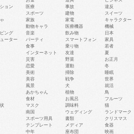
ション
医療
事故
違反
スポーツ
建物
スイーツ
ゃ
家族
家電
キャラクター
動物キャラ
医療機器
機械
ピング
音楽
飲み物
日本
ューター
パーティ
スマートフォン
家具
食事
乗り物
若者
インターネット
友達
夏
災害
野菜
お正月
恋愛
運動
冬
美術
掃除
睡眠
美容
戦争
世界
風景
犬
就活
あかちゃん
植物
鳥
食材
お風呂
フルーツ
状
マスク
調味料
猫
南国
ウェディング
ランドマーク
スポーツ用具
書類
クリスマス
テンプレート
メディア
食器
中年
座布団
映画