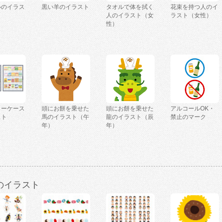
ルのイラス
黒い羊のイラスト
タオルで体を拭く
花束を持つ人のイ
人のイラスト（女
ラスト（女性）
性）
ョーケース
頭にお餅を乗せた
頭にお餅を乗せた
アルコールOK・
スト
馬のイラスト（午
龍のイラスト（辰
禁止のマーク
年）
年）
のイラスト