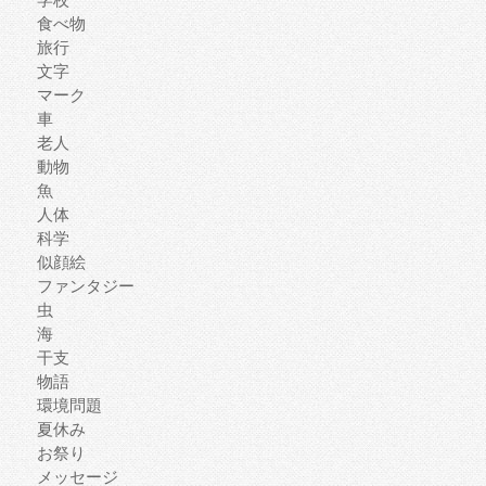
食べ物
旅行
文字
マーク
車
老人
動物
魚
人体
科学
似顔絵
ファンタジー
虫
海
干支
物語
環境問題
夏休み
お祭り
メッセージ