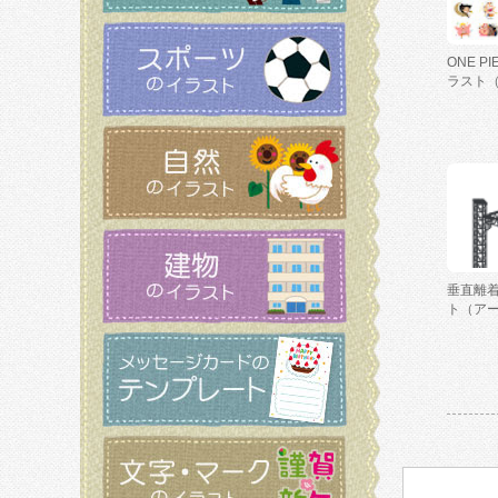
ONE P
ラスト
垂直離
ト（ア