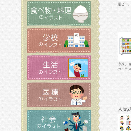
瓶ビー
ト
冷凍シ
のイラ
人気