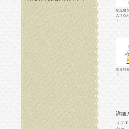
扇風機
入れる
ト
垂直離
ト
詳細
リクエ
会社