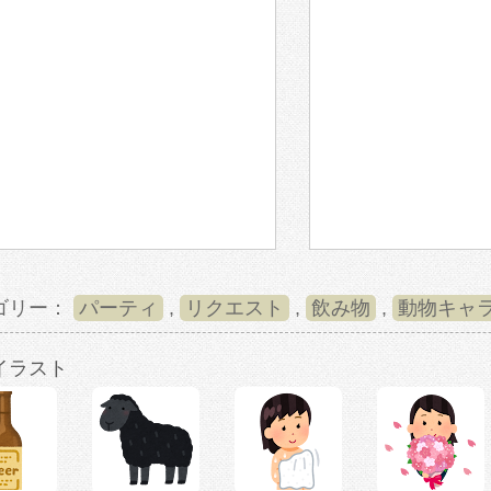
ゴリー：
パーティ
,
リクエスト
,
飲み物
,
動物キャ
イラスト