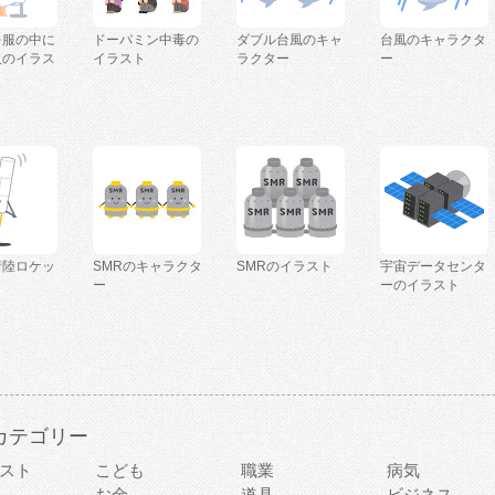
を服の中に
ドーパミン中毒の
ダブル台風のキャ
台風のキャラクタ
人のイラス
イラスト
ラクター
ー
着陸ロケッ
SMRのキャラクタ
SMRのイラスト
宇宙データセンタ
ー
ーのイラスト
カテゴリー
スト
こども
職業
病気
お金
道具
ビジネス