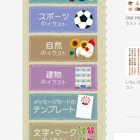
ONE P
ラスト
いろい
コン