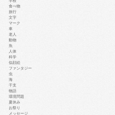
学校
食べ物
旅行
文字
マーク
車
老人
動物
魚
人体
科学
似顔絵
ファンタジー
虫
海
干支
物語
環境問題
夏休み
お祭り
メッセージ