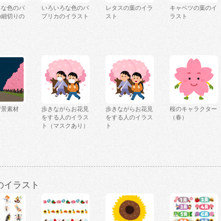
ろな色のパ
いろいろな色のパ
レタスの葉のイラ
キャベツの葉のイ
の細切りの
プリカのイラスト
スト
ラスト
ト
背景素材
歩きながらお花見
歩きながらお花見
桜のキャラクター
をする人のイラス
をする人のイラス
（春）
ト（マスクあり）
ト
のイラスト