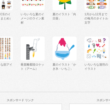
IECEのイ
いろいろな夏のイ
夏のイラスト「向
1月から12月まで
（まとめ）
メージのライン素
日葵」
の毎月のタイトル
材
文字
ろな顔アイ
垂直離着陸ロケッ
夏のイラスト「か
いろいろな漫符の
ト（アーム）
き氷・いちご」
イラスト
スポンサード リンク
スポンサー