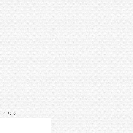
。
ド リンク