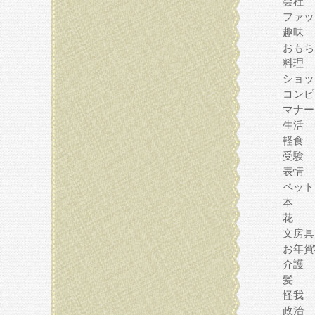
会社
ファッ
趣味
おもち
料理
ショッ
コンピ
マナー
生活
軽食
受験
表情
ペット
本
花
文房具
お年賀
介護
髪
怪我
政治