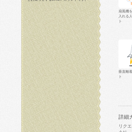
扇風機
入れる
ト
垂直離
ト
詳細
リクエ