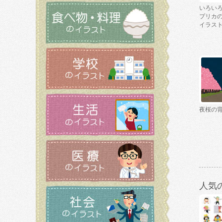
いろい
プリカ
イラス
夜桜の
人気