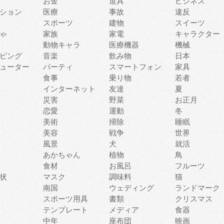
お金
道具
ビジネス
ション
医療
事故
違反
スポーツ
建物
スイーツ
ゃ
家族
家電
キャラクター
動物キャラ
医療機器
機械
ピング
音楽
飲み物
日本
ューター
パーティ
スマートフォン
家具
食事
乗り物
若者
インターネット
友達
夏
災害
野菜
お正月
恋愛
運動
冬
美術
掃除
睡眠
美容
戦争
世界
風景
犬
就活
あかちゃん
植物
鳥
食材
お風呂
フルーツ
状
マスク
調味料
猫
南国
ウェディング
ランドマーク
スポーツ用具
書類
クリスマス
テンプレート
メディア
食器
中年
座布団
映画