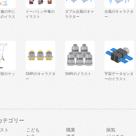
を服の中に
ドーパミン中毒の
ダブル台風のキャ
台風のキャラクタ
人のイラス
イラスト
ラクター
ー
着陸ロケッ
SMRのキャラクタ
SMRのイラスト
宇宙データセンタ
ー
ーのイラスト
カテゴリー
スト
こども
職業
病気