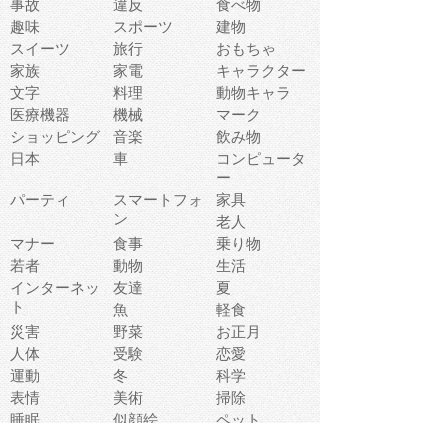
事故
違反
食べ物
趣味
スポーツ
建物
スイーツ
旅行
おもちゃ
家族
家電
キャラクター
文字
料理
動物キャラ
医療機器
機械
マーク
ショッピング
音楽
飲み物
日本
車
コンピュータ
ー
パーティ
スマートフォ
家具
ン
老人
マナー
食事
乗り物
若者
動物
生活
インターネッ
友達
夏
ト
魚
軽食
災害
野菜
お正月
人体
受験
恋愛
運動
冬
科学
表情
美術
掃除
睡眠
似顔絵
ペット
美容
戦争
世界