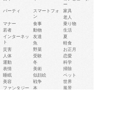
ー
パーティ
スマートフォ
家具
ン
老人
マナー
食事
乗り物
若者
動物
生活
インターネッ
友達
夏
ト
魚
軽食
災害
野菜
お正月
人体
受験
恋愛
運動
冬
科学
表情
美術
掃除
睡眠
似顔絵
ペット
美容
戦争
世界
ファンタジー
本
風景
犬
就活
虫
花
あかちゃん
植物
鳥
海
文房具
食材
お風呂
フルーツ
干支
お年賀状
マスク
調味料
猫
物語