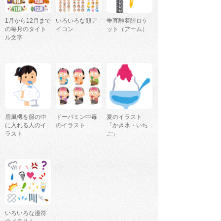
1月から12月まで
いろいろな顔ア
垂直離着陸ロケ
の毎月のタイト
イコン
ット（アーム）
ル文字
扇風機を服の中
ドーパミン中毒
夏のイラスト
に入れる人のイ
のイラスト
「かき氷・いち
ラスト
ご」
いろいろな漫符