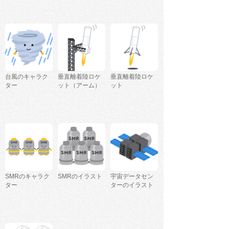
台風のキャラク
垂直離着陸ロケ
垂直離着陸ロケ
ター
ット（アーム）
ット
SMRのキャラク
SMRのイラスト
宇宙データセン
ター
ターのイラスト