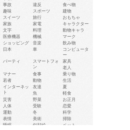
事故
違反
食べ物
趣味
スポーツ
建物
スイーツ
旅行
おもちゃ
家族
家電
キャラクター
文字
料理
動物キャラ
医療機器
機械
マーク
ショッピング
音楽
飲み物
日本
車
コンピュータ
ー
パーティ
スマートフォ
家具
ン
老人
マナー
食事
乗り物
若者
動物
生活
インターネッ
友達
夏
ト
魚
軽食
災害
野菜
お正月
人体
受験
恋愛
運動
冬
科学
表情
美術
掃除
睡眠
似顔絵
ペット