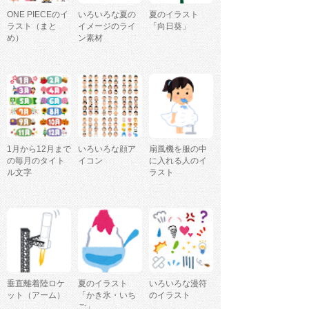
ONE PIECEのイ
いろいろな夏の
夏のイラスト
ラスト（まと
イメージのライ
「向日葵」
め）
ン素材
1月から12月まで
いろいろな顔ア
扇風機を服の中
の毎月のタイト
イコン
に入れる人のイ
ル文字
ラスト
垂直離着陸ロケ
夏のイラスト
いろいろな漫符
ット（アーム）
「かき氷・いち
のイラスト
ご」