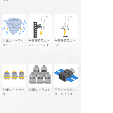
ラスト
台風のキャラク
垂直離着陸ロケ
垂直離着陸ロケ
ター
ット（アーム）
ット
SMRのキャラク
SMRのイラスト
宇宙データセン
ター
ターのイラスト