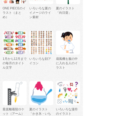
ONE PIECEのイ
いろいろな夏の
夏のイラスト
ラスト（まと
イメージのライ
「向日葵」
め）
ン素材
1月から12月まで
いろいろな顔ア
扇風機を服の中
の毎月のタイト
イコン
に入れる人のイ
ル文字
ラスト
垂直離着陸ロケ
夏のイラスト
いろいろな漫符
ット（アーム）
「かき氷・いち
のイラスト