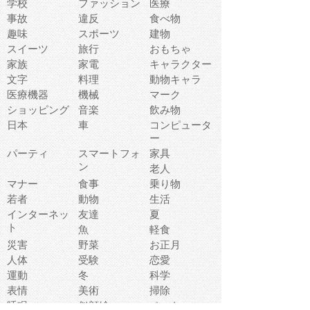
学校
ファッション
医療
事故
違反
食べ物
趣味
スポーツ
建物
スイーツ
旅行
おもちゃ
家族
家電
キャラクター
文字
料理
動物キャラ
医療機器
機械
マーク
ショッピング
音楽
飲み物
日本
車
コンピュータ
ー
パーティ
スマートフォ
家具
ン
老人
マナー
食事
乗り物
若者
動物
生活
インターネッ
友達
夏
ト
魚
軽食
災害
野菜
お正月
人体
受験
恋愛
運動
冬
科学
表情
美術
掃除
睡眠
似顔絵
ペット