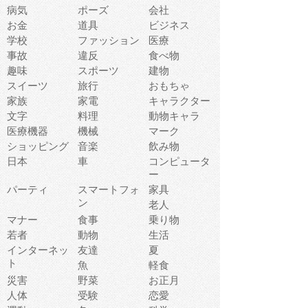
病気
ポーズ
会社
お金
道具
ビジネス
学校
ファッション
医療
事故
違反
食べ物
趣味
スポーツ
建物
スイーツ
旅行
おもちゃ
家族
家電
キャラクター
文字
料理
動物キャラ
医療機器
機械
マーク
ショッピング
音楽
飲み物
日本
車
コンピュータ
ー
パーティ
スマートフォ
家具
ン
老人
マナー
食事
乗り物
若者
動物
生活
インターネッ
友達
夏
ト
魚
軽食
災害
野菜
お正月
人体
受験
恋愛