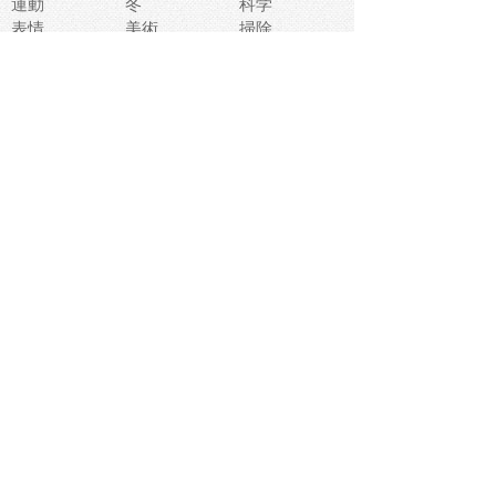
運動
冬
科学
表情
美術
掃除
睡眠
似顔絵
ペット
美容
戦争
世界
ファンタジー
本
風景
犬
就活
虫
花
あかちゃん
植物
鳥
海
文房具
食材
お風呂
フルーツ
干支
お年賀状
マスク
調味料
猫
物語
介護
南国
ウェディング
ランドマーク
環境問題
髪
スポーツ用具
書類
クリスマス
夏休み
怪我
テンプレート
メディア
食器
お祭り
政治
中年
座布団
映画
メッセージ
電車
ゴミ
楽器
パン
宗教
幼稚園
エネルギー
引越し
農業
自転車