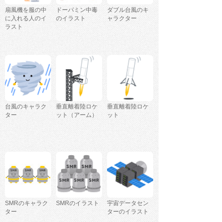
扇風機を服の中
ドーパミン中毒
ダブル台風のキ
に入れる人のイ
のイラスト
ャラクター
ラスト
台風のキャラク
垂直離着陸ロケ
垂直離着陸ロケ
ター
ット（アーム）
ット
SMRのキャラク
SMRのイラスト
宇宙データセン
ター
ターのイラスト