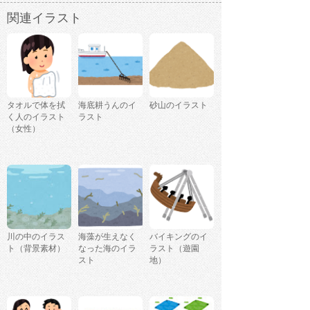
関連イラスト
タオルで体を拭
海底耕うんのイ
砂山のイラスト
く人のイラスト
ラスト
（女性）
川の中のイラス
海藻が生えなく
バイキングのイ
ト（背景素材）
なった海のイラ
ラスト（遊園
スト
地）