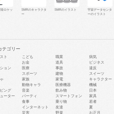
着陸ロケッ
SMRのキャラクタ
SMRのイラスト
宇宙データセンタ
ー
ーのイラスト
カテゴリー
スト
こども
職業
病気
お金
道具
ビジネス
ション
医療
事故
違反
スポーツ
建物
スイーツ
ゃ
家族
家電
キャラクター
動物キャラ
医療機器
機械
ピング
音楽
飲み物
日本
ューター
パーティ
スマートフォン
家具
食事
乗り物
若者
インターネット
友達
夏
災害
野菜
お正月