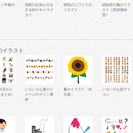
ミン中毒の
花粉のお知らせを
病気のニワトリの
認知症の脳のイラ
ト
する杉のキャラク
イラスト
スト（前頭側頭
ター
型）
のイラスト
IECEのイ
いろいろな夏のイ
夏のイラスト「向
いろいろな顔アイ
（まとめ）
メージのライン素
日葵」
コン
材