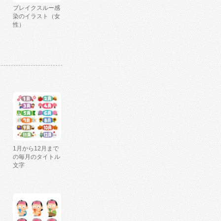
ブレイクスルー感
染のイラスト（女
性）
1月から12月まで
の毎月のタイトル
文字