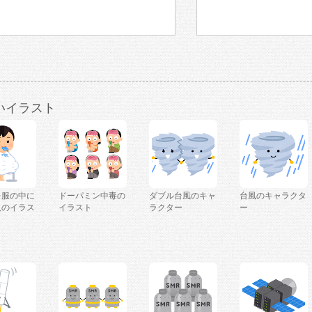
いイラスト
を服の中に
ドーパミン中毒の
ダブル台風のキャ
台風のキャラクタ
人のイラス
イラスト
ラクター
ー