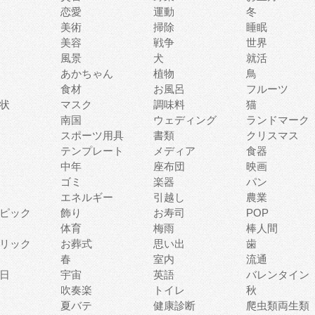
恋愛
運動
冬
美術
掃除
睡眠
美容
戦争
世界
風景
犬
就活
あかちゃん
植物
鳥
食材
お風呂
フルーツ
状
マスク
調味料
猫
南国
ウェディング
ランドマーク
スポーツ用具
書類
クリスマス
テンプレート
メディア
食器
中年
座布団
映画
ゴミ
楽器
パン
エネルギー
引越し
農業
ピック
飾り
お寿司
POP
体育
梅雨
棒人間
リック
お葬式
思い出
歯
春
室内
流通
日
宇宙
英語
バレンタイン
吹奏楽
トイレ
秋
夏バテ
健康診断
爬虫類両生類