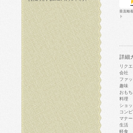
垂直離
ト
詳細
リクエ
会社
ファッ
趣味
おもち
料理
ショッ
コンピ
マナー
生活
軽食