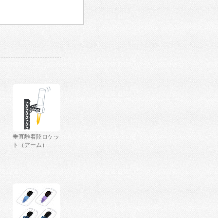
垂直離着陸ロケッ
ト（アーム）