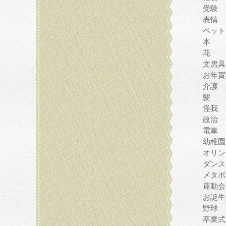
受験
表情
ペット
本
花
文房具
お年賀
介護
髪
怪我
政治
電車
幼稚園
オリン
ダンス
メタボ
運動会
お誕生
野球
卒業式