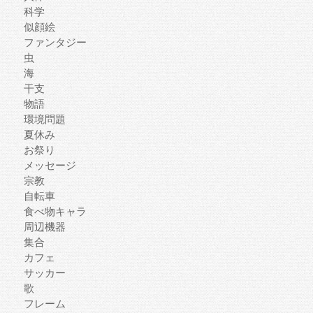
科学
似顔絵
ファンタジー
虫
海
干支
物語
環境問題
夏休み
お祭り
メッセージ
宗教
自転車
食べ物キャラ
周辺機器
集合
カフェ
サッカー
歌
フレーム