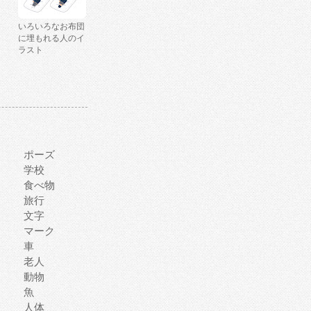
いろいろなお布団
に埋もれる人のイ
ラスト
ポーズ
学校
食べ物
旅行
文字
マーク
車
老人
動物
魚
人体