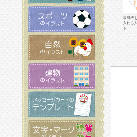
扇風機
入れる
ト