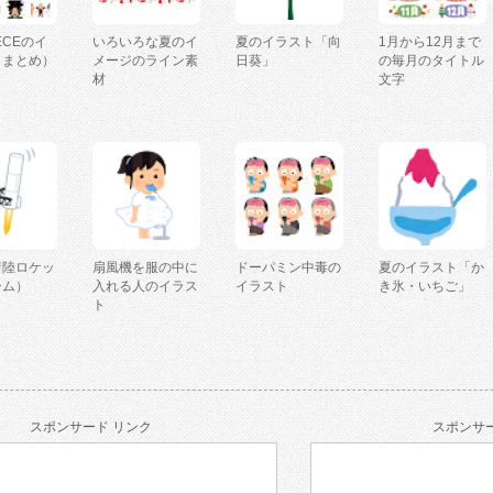
IECEのイ
いろいろな夏のイ
夏のイラスト「向
1月から12月まで
（まとめ）
メージのライン素
日葵」
の毎月のタイトル
材
文字
着陸ロケッ
扇風機を服の中に
ドーパミン中毒の
夏のイラスト「か
ーム）
入れる人のイラス
イラスト
き氷・いちご」
ト
スポンサード リンク
スポンサー