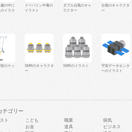
を服の中に
ドーパミン中毒の
ダブル台風のキャ
台風のキャラクタ
人のイラス
イラスト
ラクター
ー
着陸ロケッ
SMRのキャラクタ
SMRのイラスト
宇宙データセンタ
ー
ーのイラスト
カテゴリー
スト
こども
職業
病気
お金
道具
ビジネス