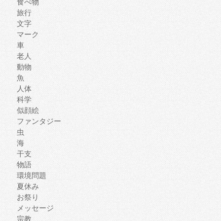
食べ物
旅行
文字
マーク
車
老人
動物
魚
人体
科学
似顔絵
ファンタジー
虫
海
干支
物語
環境問題
夏休み
お祭り
メッセージ
宗教