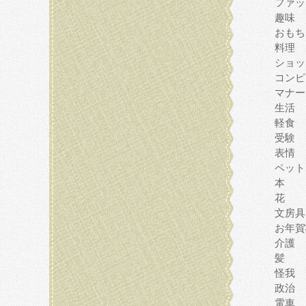
ファッ
趣味
おもち
料理
ショッ
コンピ
マナー
生活
軽食
受験
表情
ペット
本
花
文房具
お年賀
介護
髪
怪我
政治
電車