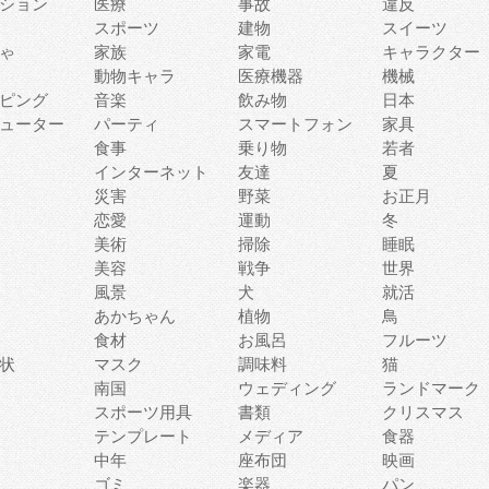
ション
医療
事故
違反
スポーツ
建物
スイーツ
ゃ
家族
家電
キャラクター
動物キャラ
医療機器
機械
ピング
音楽
飲み物
日本
ューター
パーティ
スマートフォン
家具
食事
乗り物
若者
インターネット
友達
夏
災害
野菜
お正月
恋愛
運動
冬
美術
掃除
睡眠
美容
戦争
世界
風景
犬
就活
あかちゃん
植物
鳥
食材
お風呂
フルーツ
状
マスク
調味料
猫
南国
ウェディング
ランドマーク
スポーツ用具
書類
クリスマス
テンプレート
メディア
食器
中年
座布団
映画
ゴミ
楽器
パン