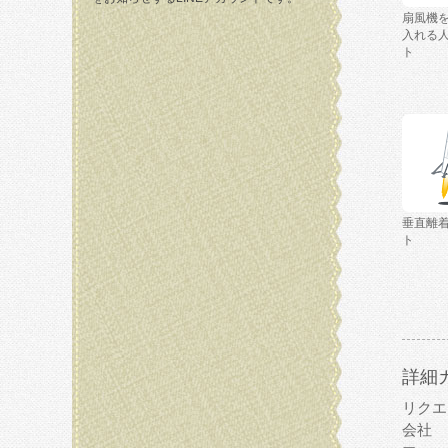
扇風機
入れる
ト
垂直離
ト
詳細
リクエ
会社