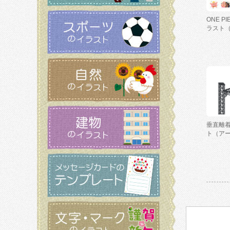
ONE P
ラスト
垂直離
ト（ア