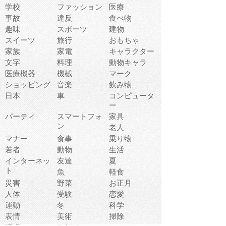
学校
ファッション
医療
事故
違反
食べ物
趣味
スポーツ
建物
スイーツ
旅行
おもちゃ
家族
家電
キャラクター
文字
料理
動物キャラ
医療機器
機械
マーク
ショッピング
音楽
飲み物
日本
車
コンピュータ
ー
パーティ
スマートフォ
家具
ン
老人
マナー
食事
乗り物
若者
動物
生活
インターネッ
友達
夏
ト
魚
軽食
災害
野菜
お正月
人体
受験
恋愛
運動
冬
科学
表情
美術
掃除