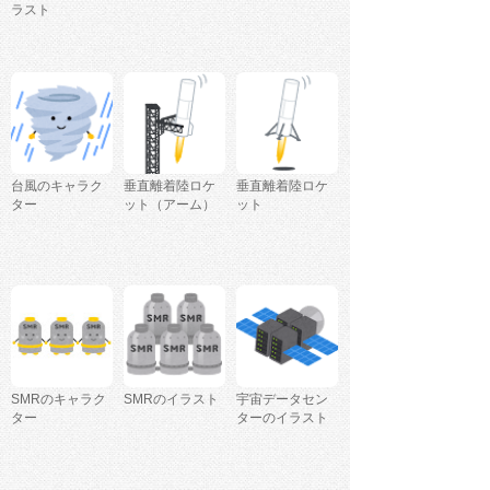
ラスト
台風のキャラク
垂直離着陸ロケ
垂直離着陸ロケ
ター
ット（アーム）
ット
SMRのキャラク
SMRのイラスト
宇宙データセン
ター
ターのイラスト