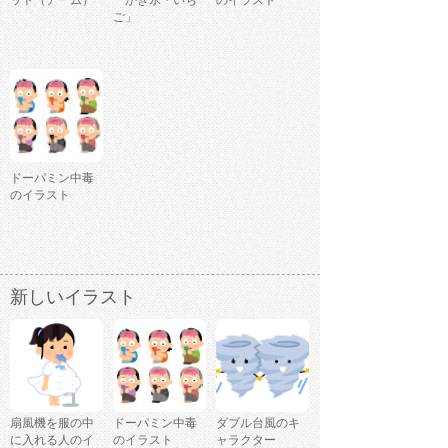
ット（アーム）
「かき氷・いち
のイラスト
ご」
ドーパミン中毒
のイラスト
新しいイラスト
扇風機を服の中
ドーパミン中毒
ダブル台風のキ
に入れる人のイ
のイラスト
ャラクター