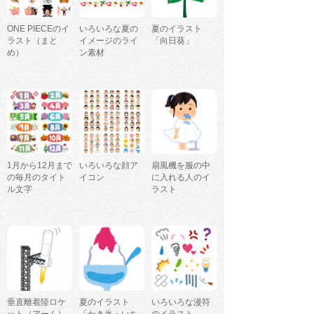
ONE PIECEのイ
いろいろな夏の
夏のイラスト
ラスト（まと
イメージのライ
「向日葵」
め）
ン素材
1月から12月まで
いろいろな顔ア
扇風機を服の中
の毎月のタイト
イコン
に入れる人のイ
ル文字
ラスト
垂直離着陸ロケ
夏のイラスト
いろいろな漫符