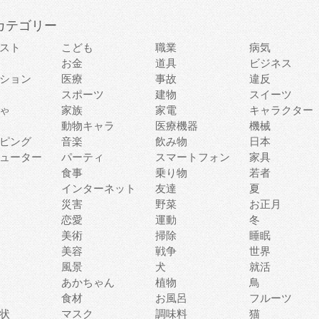
カテゴリー
スト
こども
職業
病気
お金
道具
ビジネス
ション
医療
事故
違反
スポーツ
建物
スイーツ
ゃ
家族
家電
キャラクター
動物キャラ
医療機器
機械
ピング
音楽
飲み物
日本
ューター
パーティ
スマートフォン
家具
食事
乗り物
若者
インターネット
友達
夏
災害
野菜
お正月
恋愛
運動
冬
美術
掃除
睡眠
美容
戦争
世界
風景
犬
就活
あかちゃん
植物
鳥
食材
お風呂
フルーツ
状
マスク
調味料
猫