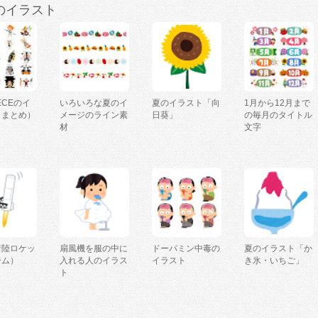
のイラスト
IECEのイ
いろいろな夏のイ
夏のイラスト「向
1月から12月まで
（まとめ）
メージのライン素
日葵」
の毎月のタイトル
材
文字
着陸ロケッ
扇風機を服の中に
ドーパミン中毒の
夏のイラスト「か
ーム）
入れる人のイラス
イラスト
き氷・いちご」
ト