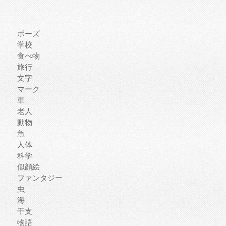
ポーズ
学校
食べ物
旅行
文字
マーク
車
老人
動物
魚
人体
科学
似顔絵
ファンタジー
虫
海
干支
物語