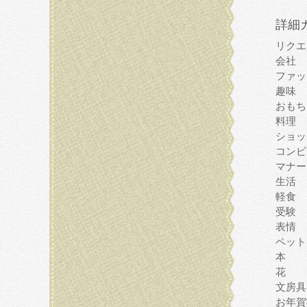
詳細
リクエ
会社
ファッ
趣味
おもち
料理
ショッ
コンピ
マナー
生活
軽食
受験
表情
ペット
本
花
文房具
お年賀