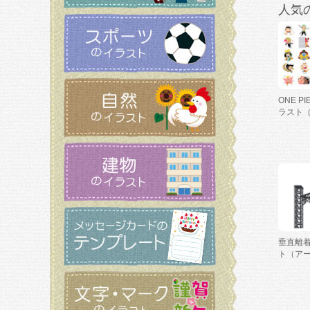
人気
ONE P
ラスト
垂直離
ト（ア