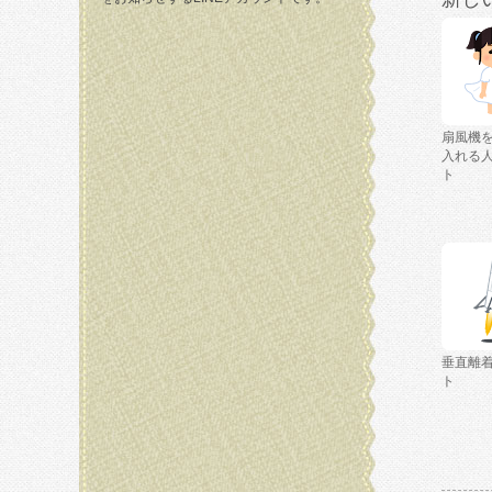
扇風機
入れる
ト
垂直離
ト