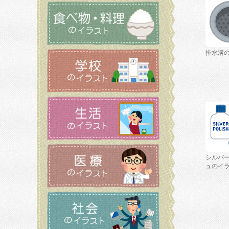
排水溝
シルバ
ュのイ