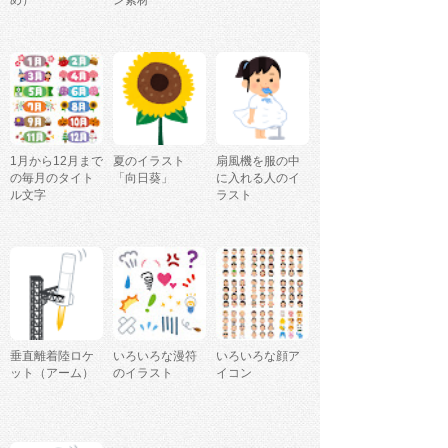
め）
ン素材
1月から12月まで
夏のイラスト
扇風機を服の中
の毎月のタイト
「向日葵」
に入れる人のイ
ル文字
ラスト
垂直離着陸ロケ
いろいろな漫符
いろいろな顔ア
ット（アーム）
のイラスト
イコン