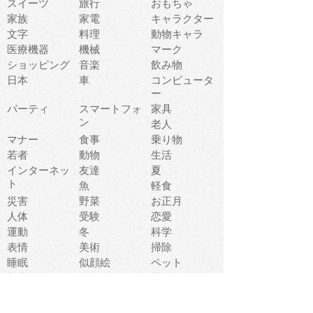
スイーツ
旅行
おもちゃ
家族
家電
キャラクター
文字
料理
動物キャラ
医療機器
機械
マーク
ショッピング
音楽
飲み物
日本
車
コンピュータ
ー
パーティ
スマートフォ
家具
ン
老人
マナー
食事
乗り物
若者
動物
生活
インターネッ
友達
夏
ト
魚
軽食
災害
野菜
お正月
人体
受験
恋愛
運動
冬
科学
表情
美術
掃除
睡眠
似顔絵
ペット
美容
戦争
世界
ファンタジー
本
風景
犬
就活
虫