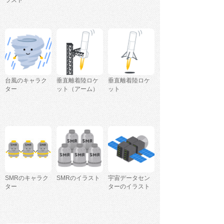
ラスト
台風のキャラク
垂直離着陸ロケ
垂直離着陸ロケ
ター
ット（アーム）
ット
SMRのキャラク
SMRのイラスト
宇宙データセン
ター
ターのイラスト