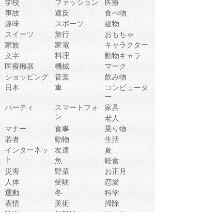
学校
ファッション
医療
事故
違反
食べ物
趣味
スポーツ
建物
スイーツ
旅行
おもちゃ
家族
家電
キャラクター
文字
料理
動物キャラ
医療機器
機械
マーク
ショッピング
音楽
飲み物
日本
車
コンピュータ
ー
パーティ
スマートフォ
家具
ン
老人
マナー
食事
乗り物
若者
動物
生活
インターネッ
友達
夏
ト
魚
軽食
災害
野菜
お正月
人体
受験
恋愛
運動
冬
科学
表情
美術
掃除
睡眠
似顔絵
ペット