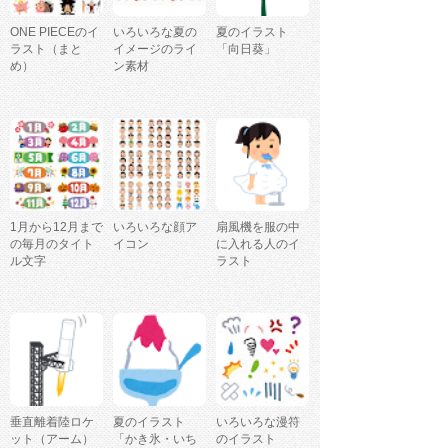
ONE PIECEのイ
いろいろな夏の
夏のイラスト
ラスト（まと
イメージのライ
「向日葵」
め）
ン素材
1月から12月まで
いろいろな顔ア
扇風機を服の中
の毎月のタイト
イコン
に入れる人のイ
ル文字
ラスト
垂直離着陸ロケ
夏のイラスト
いろいろな漫符
ット（アーム）
「かき氷・いち
のイラスト