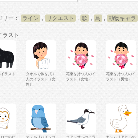
ゴリー：
ライン
,
リクエスト
,
歌
,
鳥
,
動物キャラ
イラスト
のイラスト
タオルで体を拭く
花束を持つ人のイ
花束を持つ人のイ
人のイラスト（女
ラスト（女性）
ラスト（男性）
性）
クロウのヒ
マメルリハインコ
コアジサシのイラ
カンムリアヒルの