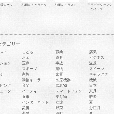
着陸ロケッ
SMRのキャラクタ
SMRのイラスト
宇宙データセンタ
ー
ーのイラスト
カテゴリー
スト
こども
職業
病気
お金
道具
ビジネス
ション
医療
事故
違反
スポーツ
建物
スイーツ
ゃ
家族
家電
キャラクター
動物キャラ
医療機器
機械
ピング
音楽
飲み物
日本
ューター
パーティ
スマートフォン
家具
食事
乗り物
若者
インターネット
友達
夏
災害
野菜
お正月
恋愛
運動
冬