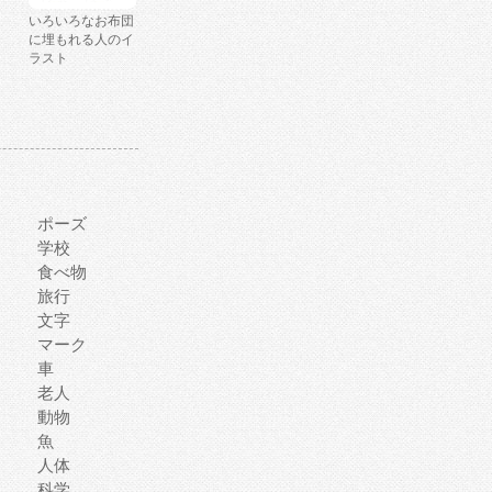
いろいろなお布団
に埋もれる人のイ
ラスト
ポーズ
学校
食べ物
旅行
文字
マーク
車
老人
動物
魚
人体
科学