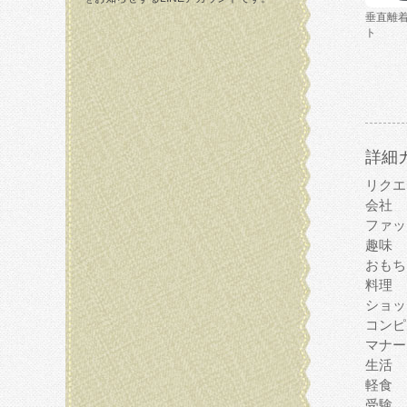
垂直離
ト
詳細
リクエ
会社
ファッ
趣味
おもち
料理
ショッ
コンピ
マナー
生活
軽食
受験