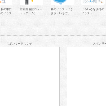
を服の中に
垂直離着陸ロケッ
夏のイラスト「か
いろいろな漫符の
人のイラス
ト（アーム）
き氷・いちご」
イラスト
スポンサード リンク
スポンサー