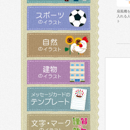
扇風機
入れる
ト