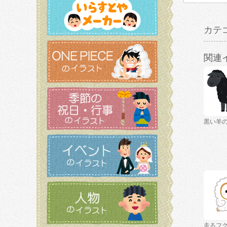
カテ
関連
黒い羊
走るフ