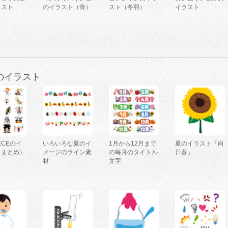
ラスト
のイラスト（青）
スト（冬羽）
イラスト
のイラスト
IECEのイ
いろいろな夏のイ
1月から12月まで
夏のイラスト「向
（まとめ）
メージのライン素
の毎月のタイトル
日葵」
材
文字