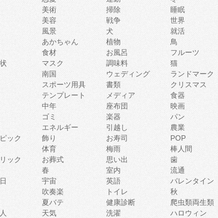
美術
掃除
睡眠
美容
戦争
世界
風景
犬
就活
あかちゃん
植物
鳥
食材
お風呂
フルーツ
状
マスク
調味料
猫
南国
ウェディング
ランドマーク
スポーツ用具
書類
クリスマス
テンプレート
メディア
食器
中年
座布団
映画
ゴミ
楽器
パン
エネルギー
引越し
農業
ピック
飾り
お寿司
POP
体育
梅雨
棒人間
リック
お葬式
思い出
歯
春
室内
流通
日
宇宙
英語
バレンタイン
吹奏楽
トイレ
秋
夏バテ
健康診断
爬虫類両生類
人
天気
洗濯
ハロウィン