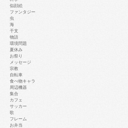
似顔絵
ファンタジー
虫
海
干支
物語
環境問題
夏休み
お祭り
メッセージ
宗教
自転車
食べ物キャラ
周辺機器
集合
カフェ
サッカー
歌
フレーム
お弁当