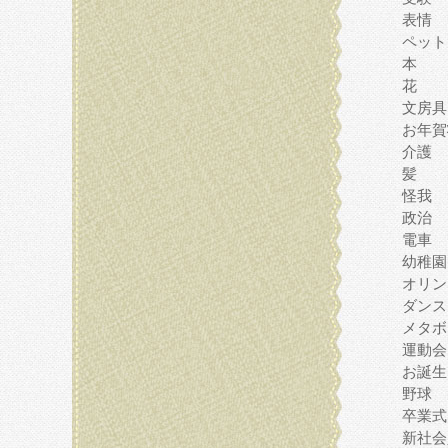
表情
ペット
本
花
文房具
お年賀
介護
髪
怪我
政治
電車
幼稚園
オリン
ダンス
メタボ
運動会
お誕生
野球
卒業式
新社会