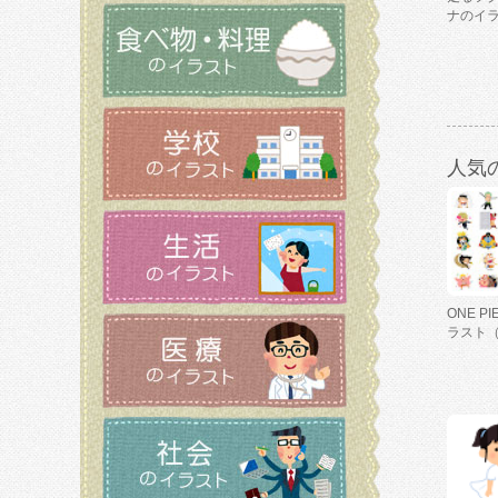
ナのイ
人気
ONE P
ラスト