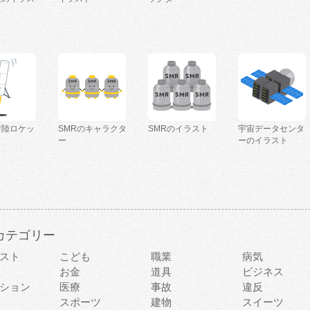
着陸ロケッ
SMRのキャラクタ
SMRのイラスト
宇宙データセンタ
ー
ーのイラスト
カテゴリー
スト
こども
職業
病気
お金
道具
ビジネス
ション
医療
事故
違反
スポーツ
建物
スイーツ