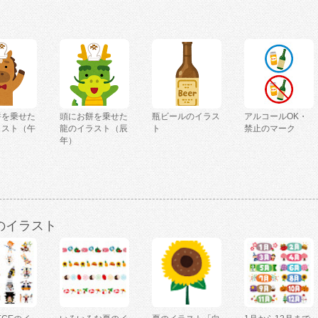
餅を乗せた
頭にお餅を乗せた
瓶ビールのイラス
アルコールOK・
ラスト（午
龍のイラスト（辰
ト
禁止のマーク
年）
のイラスト