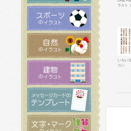
ONE P
ラスト
いろい
コン