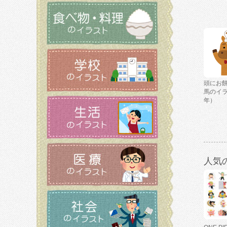
頭にお
馬のイ
年）
人気