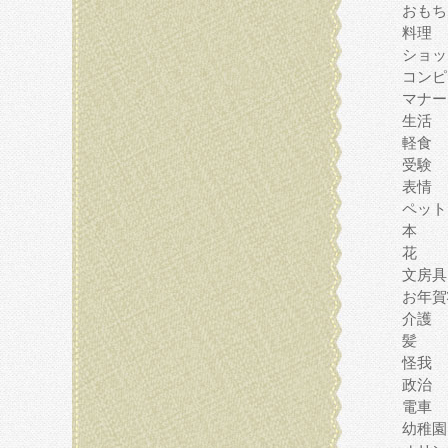
おもち
料理
ショッ
コンピ
マナー
生活
軽食
受験
表情
ペット
本
花
文房具
お年賀
介護
髪
怪我
政治
電車
幼稚園