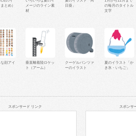
IECEのイ
いろいろな夏のイ
夏のイラスト「向
1月から12月まで
（まとめ）
メージのライン素
日葵」
の毎月のタイトル
材
文字
ろな顔アイ
垂直離着陸ロケッ
クーゲルパンツァ
夏のイラスト「か
ト（アーム）
ーのイラスト
き氷・いちご」
スポンサード リンク
スポンサー