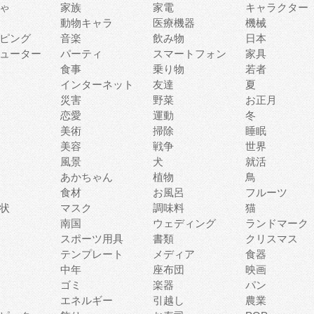
ゃ
家族
家電
キャラクター
動物キャラ
医療機器
機械
ピング
音楽
飲み物
日本
ューター
パーティ
スマートフォン
家具
食事
乗り物
若者
インターネット
友達
夏
災害
野菜
お正月
恋愛
運動
冬
美術
掃除
睡眠
美容
戦争
世界
風景
犬
就活
あかちゃん
植物
鳥
食材
お風呂
フルーツ
状
マスク
調味料
猫
南国
ウェディング
ランドマーク
スポーツ用具
書類
クリスマス
テンプレート
メディア
食器
中年
座布団
映画
ゴミ
楽器
パン
エネルギー
引越し
農業