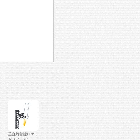
垂直離着陸ロケッ
ト（アーム）