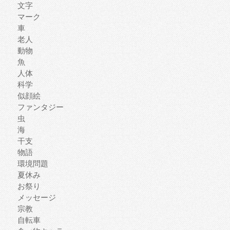
文字
マーク
車
老人
動物
魚
人体
科学
似顔絵
ファンタジー
虫
海
干支
物語
環境問題
夏休み
お祭り
メッセージ
宗教
自転車