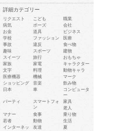
詳細カテゴリー
リクエスト
こども
職業
病気
ポーズ
会社
お金
道具
ビジネス
学校
ファッション
医療
事故
違反
食べ物
趣味
スポーツ
建物
スイーツ
旅行
おもちゃ
家族
家電
キャラクター
文字
料理
動物キャラ
医療機器
機械
マーク
ショッピング
音楽
飲み物
日本
車
コンピュータ
ー
パーティ
スマートフォ
家具
ン
老人
マナー
食事
乗り物
若者
動物
生活
インターネッ
友達
夏