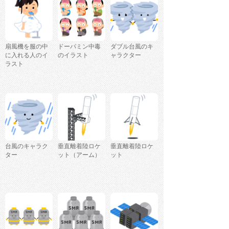
扇風機を服の中
ドーパミン中毒
ダブル台風のキ
に入れる人のイ
のイラスト
ャラクター
ラスト
台風のキャラク
垂直離着陸ロケ
垂直離着陸ロケ
ター
ット（アーム）
ット