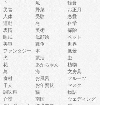
ト
魚
軽食
災害
野菜
お正月
人体
受験
恋愛
運動
冬
科学
表情
美術
掃除
睡眠
似顔絵
ペット
美容
戦争
世界
ファンタジー
本
風景
犬
就活
虫
花
あかちゃん
植物
鳥
海
文房具
食材
お風呂
フルーツ
干支
お年賀状
マスク
調味料
猫
物語
介護
南国
ウェディング
ランドマーク
環境問題
髪
スポーツ用具
書類
クリスマス
夏休み
怪我
テンプレート
メディア
食器
お祭り
政治
中年
座布団