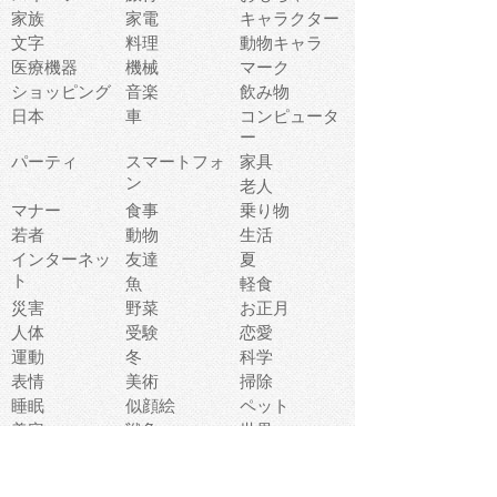
家族
家電
キャラクター
文字
料理
動物キャラ
医療機器
機械
マーク
ショッピング
音楽
飲み物
日本
車
コンピュータ
ー
パーティ
スマートフォ
家具
ン
老人
マナー
食事
乗り物
若者
動物
生活
インターネッ
友達
夏
ト
魚
軽食
災害
野菜
お正月
人体
受験
恋愛
運動
冬
科学
表情
美術
掃除
睡眠
似顔絵
ペット
美容
戦争
世界
ファンタジー
本
風景
犬
就活
虫