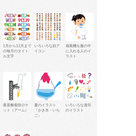
1月から12月まで
いろいろな顔ア
扇風機を服の中
の毎月のタイト
イコン
に入れる人のイ
ル文字
ラスト
垂直離着陸ロケ
夏のイラスト
いろいろな漫符
ット（アーム）
「かき氷・いち
のイラスト
ご」