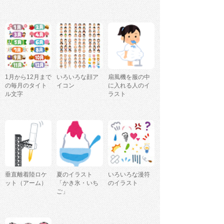
1月から12月まで
いろいろな顔ア
扇風機を服の中
の毎月のタイト
イコン
に入れる人のイ
ル文字
ラスト
垂直離着陸ロケ
夏のイラスト
いろいろな漫符
ット（アーム）
「かき氷・いち
のイラスト
ご」