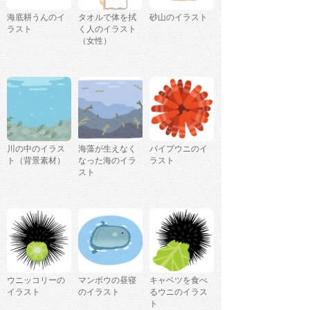
海底耕うんのイ
タオルで体を拭
砂山のイラスト
ラスト
く人のイラスト
（女性）
川の中のイラス
海藻が生えなく
パイプウニのイ
ト（背景素材）
なった海のイラ
ラスト
スト
ウニッコリーの
マンボウの昼寝
キャベツを食べ
イラスト
のイラスト
るウニのイラス
ト