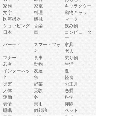
家族
家電
キャラクター
文字
料理
動物キャラ
医療機器
機械
マーク
ショッピング
音楽
飲み物
日本
車
コンピュータ
ー
パーティ
スマートフォ
家具
ン
老人
マナー
食事
乗り物
若者
動物
生活
インターネッ
友達
夏
ト
魚
軽食
災害
野菜
お正月
人体
受験
恋愛
運動
冬
科学
表情
美術
掃除
睡眠
似顔絵
ペット
美容
戦争
世界
ファンタジー
本
風景
犬
就活
虫