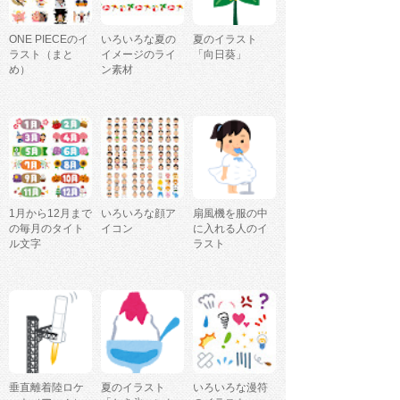
ONE PIECEのイ
いろいろな夏の
夏のイラスト
ラスト（まと
イメージのライ
「向日葵」
め）
ン素材
1月から12月まで
いろいろな顔ア
扇風機を服の中
の毎月のタイト
イコン
に入れる人のイ
ル文字
ラスト
垂直離着陸ロケ
夏のイラスト
いろいろな漫符