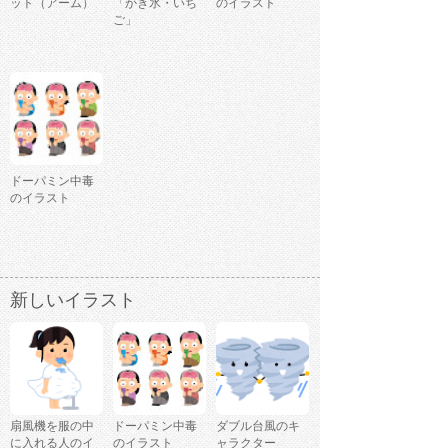
ット（アーム）
「かき氷・いち
のイラスト
ご」
ドーパミン中毒
のイラスト
新しいイラスト
扇風機を服の中
ドーパミン中毒
ダブル台風のキ
に入れる人のイ
のイラスト
ャラクター