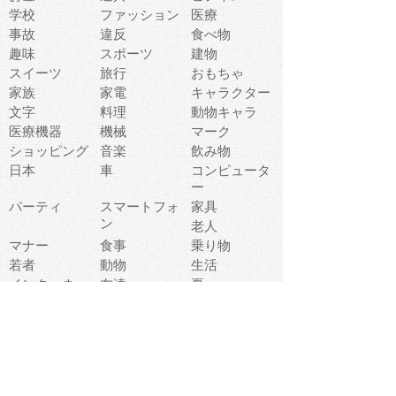
学校
ファッション
医療
事故
違反
食べ物
趣味
スポーツ
建物
スイーツ
旅行
おもちゃ
家族
家電
キャラクター
文字
料理
動物キャラ
医療機器
機械
マーク
ショッピング
音楽
飲み物
日本
車
コンピュータ
ー
パーティ
スマートフォ
家具
ン
老人
マナー
食事
乗り物
若者
動物
生活
インターネッ
友達
夏
ト
魚
軽食
災害
野菜
お正月
人体
受験
恋愛
運動
冬
科学
表情
美術
掃除