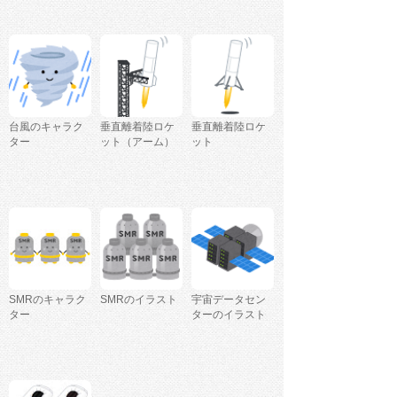
台風のキャラク
垂直離着陸ロケ
垂直離着陸ロケ
ター
ット（アーム）
ット
SMRのキャラク
SMRのイラスト
宇宙データセン
ター
ターのイラスト