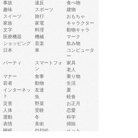
事故
違反
食べ物
趣味
スポーツ
建物
スイーツ
旅行
おもちゃ
家族
家電
キャラクター
文字
料理
動物キャラ
医療機器
機械
マーク
ショッピング
音楽
飲み物
日本
車
コンピュータ
ー
パーティ
スマートフォ
家具
ン
老人
マナー
食事
乗り物
若者
動物
生活
インターネッ
友達
夏
ト
魚
軽食
災害
野菜
お正月
人体
受験
恋愛
運動
冬
科学
表情
美術
掃除
睡眠
似顔絵
ペット
美容
戦争
世界