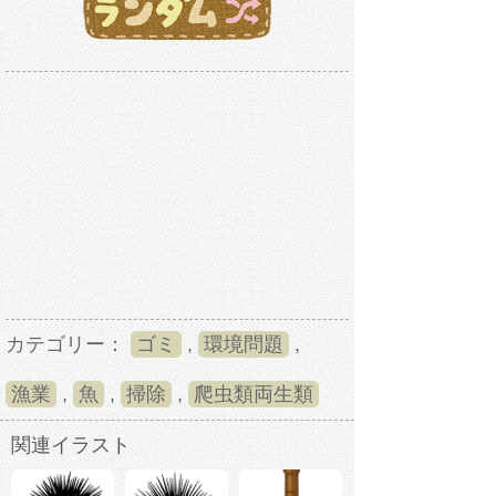
カテゴリー：
ゴミ
,
環境問題
,
漁業
,
魚
,
掃除
,
爬虫類両生類
関連イラスト