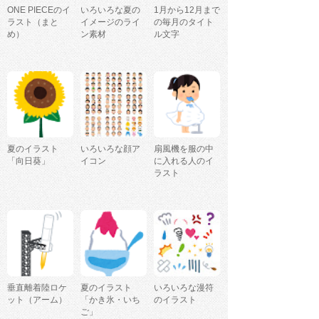
ONE PIECEのイ
いろいろな夏の
1月から12月まで
ラスト（まと
イメージのライ
の毎月のタイト
め）
ン素材
ル文字
夏のイラスト
いろいろな顔ア
扇風機を服の中
「向日葵」
イコン
に入れる人のイ
ラスト
垂直離着陸ロケ
夏のイラスト
いろいろな漫符
ット（アーム）
「かき氷・いち
のイラスト
ご」