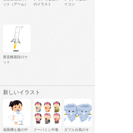
ット（アーム）
のイラスト
イコン
垂直離着陸ロケ
ット
新しいイラスト
扇風機を服の中
ドーパミン中毒
ダブル台風のキ