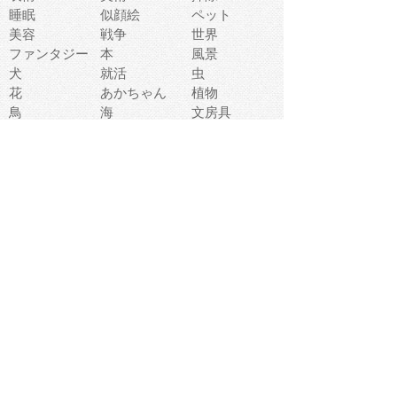
睡眠
似顔絵
ペット
美容
戦争
世界
ファンタジー
本
風景
犬
就活
虫
花
あかちゃん
植物
鳥
海
文房具
食材
お風呂
フルーツ
干支
お年賀状
マスク
調味料
猫
物語
介護
南国
ウェディング
ランドマーク
環境問題
髪
スポーツ用具
書類
クリスマス
夏休み
怪我
テンプレート
メディア
食器
お祭り
政治
中年
座布団
映画
メッセージ
電車
ゴミ
楽器
パン
宗教
幼稚園
エネルギー
引越し
農業
自転車
オリンピック
飾り
お寿司