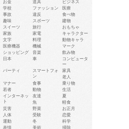
お金
道具
ビジネス
学校
ファッション
医療
事故
違反
食べ物
趣味
スポーツ
建物
スイーツ
旅行
おもちゃ
家族
家電
キャラクター
文字
料理
動物キャラ
医療機器
機械
マーク
ショッピング
音楽
飲み物
日本
車
コンピュータ
ー
パーティ
スマートフォ
家具
ン
老人
マナー
食事
乗り物
若者
動物
生活
インターネッ
友達
夏
ト
魚
軽食
災害
野菜
お正月
人体
受験
恋愛
運動
冬
科学
表情
美術
掃除