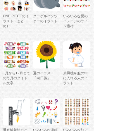
ONE PIECEのイ
クーゲルパンツ
いろいろな夏の
ラスト（まと
ァーのイラスト
イメージのライ
め）
ン素材
1月から12月まで
夏のイラスト
扇風機を服の中
の毎月のタイト
「向日葵」
に入れる人のイ
ル文字
ラスト
垂直離着陸ロケ
いろいろな漫符
いろいろな顔ア