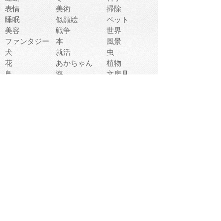
表情
美術
掃除
睡眠
似顔絵
ペット
美容
戦争
世界
ファンタジー
本
風景
犬
就活
虫
花
あかちゃん
植物
鳥
海
文房具
食材
お風呂
フルーツ
干支
お年賀状
マスク
調味料
猫
物語
介護
南国
ウェディング
ランドマーク
環境問題
髪
スポーツ用具
書類
クリスマス
夏休み
怪我
テンプレート
メディア
食器
お祭り
政治
中年
座布団
映画
メッセージ
電車
ゴミ
楽器
パン
宗教
幼稚園
エネルギー
引越し
農業
自転車