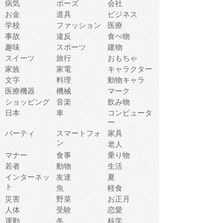
病気
ポーズ
会社
お金
道具
ビジネス
学校
ファッション
医療
事故
違反
食べ物
趣味
スポーツ
建物
スイーツ
旅行
おもちゃ
家族
家電
キャラクター
文字
料理
動物キャラ
医療機器
機械
マーク
ショッピング
音楽
飲み物
日本
車
コンピュータ
ー
パーティ
スマートフォ
家具
ン
老人
マナー
食事
乗り物
若者
動物
生活
インターネッ
友達
夏
ト
魚
軽食
災害
野菜
お正月
人体
受験
恋愛
運動
冬
科学