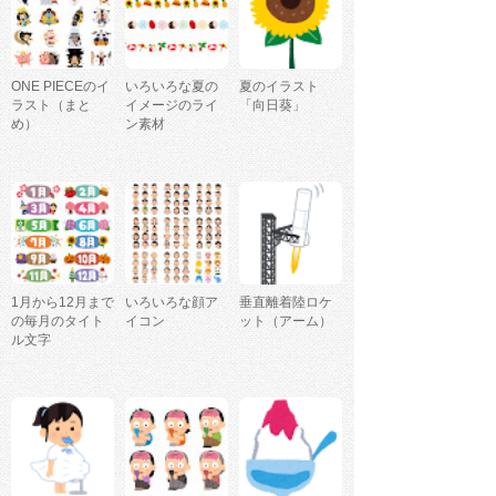
ONE PIECEのイ
いろいろな夏の
夏のイラスト
ラスト（まと
イメージのライ
「向日葵」
め）
ン素材
1月から12月まで
いろいろな顔ア
垂直離着陸ロケ
の毎月のタイト
イコン
ット（アーム）
ル文字