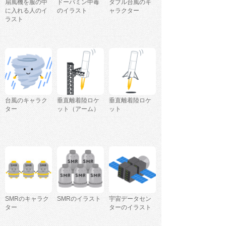
扇風機を服の中
ドーパミン中毒
ダブル台風のキ
に入れる人のイ
のイラスト
ャラクター
ラスト
台風のキャラク
垂直離着陸ロケ
垂直離着陸ロケ
ター
ット（アーム）
ット
SMRのキャラク
SMRのイラスト
宇宙データセン
ター
ターのイラスト