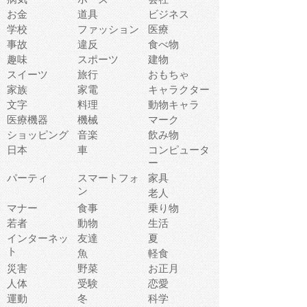
お金
道具
ビジネス
学校
ファッション
医療
事故
違反
食べ物
趣味
スポーツ
建物
スイーツ
旅行
おもちゃ
家族
家電
キャラクター
文字
料理
動物キャラ
医療機器
機械
マーク
ショッピング
音楽
飲み物
日本
車
コンピュータ
ー
パーティ
スマートフォ
家具
ン
老人
マナー
食事
乗り物
若者
動物
生活
インターネッ
友達
夏
ト
魚
軽食
災害
野菜
お正月
人体
受験
恋愛
運動
冬
科学