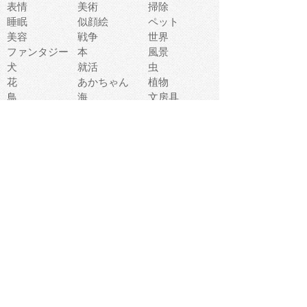
表情
美術
掃除
睡眠
似顔絵
ペット
美容
戦争
世界
ファンタジー
本
風景
犬
就活
虫
花
あかちゃん
植物
鳥
海
文房具
食材
お風呂
フルーツ
干支
お年賀状
マスク
調味料
猫
物語
介護
南国
ウェディング
ランドマーク
環境問題
髪
スポーツ用具
書類
クリスマス
夏休み
怪我
テンプレート
メディア
食器
お祭り
政治
中年
座布団
映画
メッセージ
電車
ゴミ
楽器
パン
宗教
幼稚園
エネルギー
引越し
農業
自転車