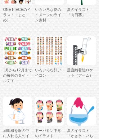
ONE PIECEのイ
いろいろな夏の
夏のイラスト
ラスト（まと
イメージのライ
「向日葵」
め）
ン素材
1月から12月まで
いろいろな顔ア
垂直離着陸ロケ
の毎月のタイト
イコン
ット（アーム）
ル文字
扇風機を服の中
ドーパミン中毒
夏のイラスト
に入れる人のイ
のイラスト
「かき氷・いち