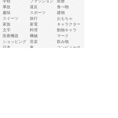
学校
ファッション
医療
事故
違反
食べ物
趣味
スポーツ
建物
スイーツ
旅行
おもちゃ
家族
家電
キャラクター
文字
料理
動物キャラ
医療機器
機械
マーク
ショッピング
音楽
飲み物
日本
車
コンピュータ
ー
パーティ
スマートフォ
家具
ン
老人
マナー
食事
乗り物
若者
動物
生活
インターネッ
友達
夏
ト
魚
軽食
災害
野菜
お正月
人体
受験
恋愛
運動
冬
科学
表情
美術
掃除
睡眠
似顔絵
ペット