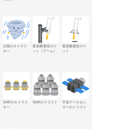
台風のキャラク
垂直離着陸ロケ
垂直離着陸ロケ
ター
ット（アーム）
ット
SMRのキャラク
SMRのイラスト
宇宙データセン
ター
ターのイラスト