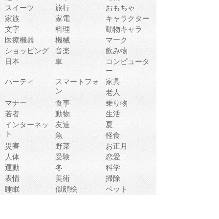
スイーツ
旅行
おもちゃ
家族
家電
キャラクター
文字
料理
動物キャラ
医療機器
機械
マーク
ショッピング
音楽
飲み物
日本
車
コンピュータ
ー
パーティ
スマートフォ
家具
ン
老人
マナー
食事
乗り物
若者
動物
生活
インターネッ
友達
夏
ト
魚
軽食
災害
野菜
お正月
人体
受験
恋愛
運動
冬
科学
表情
美術
掃除
睡眠
似顔絵
ペット
美容
戦争
世界
ファンタジー
本
風景