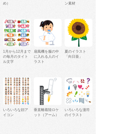
め）
ン素材
1月から12月まで
扇風機を服の中
夏のイラスト
の毎月のタイト
に入れる人のイ
「向日葵」
ル文字
ラスト
いろいろな顔ア
垂直離着陸ロケ
いろいろな漫符
イコン
ット（アーム）
のイラスト