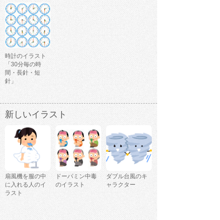
時計のイラスト
「30分毎の時
間・長針・短
針」
新しいイラスト
扇風機を服の中
ドーパミン中毒
ダブル台風のキ
に入れる人のイ
のイラスト
ャラクター
ラスト