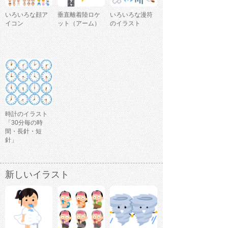
いろいろな顔ア
垂直離着陸ロケ
いろいろな漫符
イコン
ット（アーム）
のイラスト
時計のイラスト
「30分毎の時
間・長針・短
針」
新しいイラスト