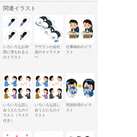
関連イラスト
いろいろなお布
アザラシの会社
仕事納めのイラ
団に埋もれる人
員のキャラクタ
スト
のイラスト
ー
いろいろな話し
いろいろな話し
同担拒否のイラ
合う人たちのイ
合う人たちのイ
スト
ラスト（マスク
ラスト
付き）