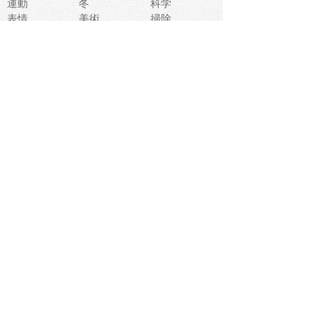
運動
冬
科学
表情
美術
掃除
睡眠
似顔絵
ペット
美容
戦争
世界
ファンタジー
本
風景
犬
就活
虫
花
あかちゃん
植物
鳥
海
文房具
食材
お風呂
フルーツ
干支
お年賀状
マスク
調味料
猫
物語
介護
南国
ウェディング
ランドマーク
環境問題
髪
スポーツ用具
書類
クリスマス
夏休み
怪我
テンプレート
メディア
食器
お祭り
政治
中年
座布団
映画
メッセージ
電車
ゴミ
楽器
パン
宗教
幼稚園
エネルギー
引越し
農業
自転車