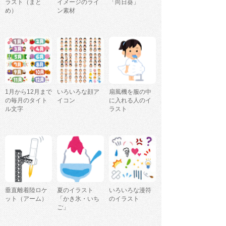
ラスト（まと
イメージのライ
「向日葵」
め）
ン素材
1月から12月まで
いろいろな顔ア
扇風機を服の中
の毎月のタイト
イコン
に入れる人のイ
ル文字
ラスト
垂直離着陸ロケ
夏のイラスト
いろいろな漫符
ット（アーム）
「かき氷・いち
のイラスト
ご」