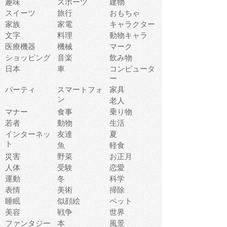
趣味
スポーツ
建物
スイーツ
旅行
おもちゃ
家族
家電
キャラクター
文字
料理
動物キャラ
医療機器
機械
マーク
ショッピング
音楽
飲み物
日本
車
コンピュータ
ー
パーティ
スマートフォ
家具
ン
老人
マナー
食事
乗り物
若者
動物
生活
インターネッ
友達
夏
ト
魚
軽食
災害
野菜
お正月
人体
受験
恋愛
運動
冬
科学
表情
美術
掃除
睡眠
似顔絵
ペット
美容
戦争
世界
ファンタジー
本
風景