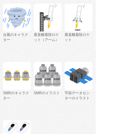
台風のキャラク
垂直離着陸ロケ
垂直離着陸ロケ
ター
ット（アーム）
ット
SMRのキャラク
SMRのイラスト
宇宙データセン
ター
ターのイラスト