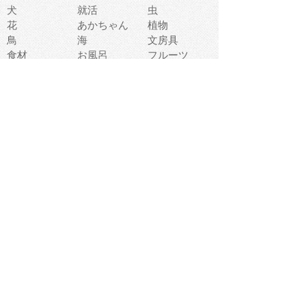
犬
就活
虫
花
あかちゃん
植物
鳥
海
文房具
食材
お風呂
フルーツ
干支
お年賀状
マスク
調味料
猫
物語
介護
南国
ウェディング
ランドマーク
環境問題
髪
スポーツ用具
書類
クリスマス
夏休み
怪我
テンプレート
メディア
食器
お祭り
政治
中年
座布団
映画
メッセージ
電車
ゴミ
楽器
パン
宗教
幼稚園
エネルギー
引越し
農業
自転車
オリンピック
飾り
お寿司
POP
食べ物キャラ
ダンス
体育
梅雨
棒人間
周辺機器
メタボリック
お葬式