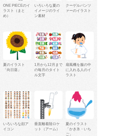
ONE PIECEのイ
いろいろな夏の
クーゲルパンツ
ラスト（まと
イメージのライ
ァーのイラスト
め）
ン素材
夏のイラスト
1月から12月まで
扇風機を服の中
「向日葵」
の毎月のタイト
に入れる人のイ
ル文字
ラスト
いろいろな顔ア
垂直離着陸ロケ
夏のイラスト
イコン
ット（アーム）
「かき氷・いち
ご」