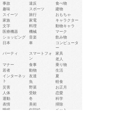
事故
違反
食べ物
趣味
スポーツ
建物
スイーツ
旅行
おもちゃ
家族
家電
キャラクター
文字
料理
動物キャラ
医療機器
機械
マーク
ショッピング
音楽
飲み物
日本
車
コンピュータ
ー
パーティ
スマートフォ
家具
ン
老人
マナー
食事
乗り物
若者
動物
生活
インターネッ
友達
夏
ト
魚
軽食
災害
野菜
お正月
人体
受験
恋愛
運動
冬
科学
表情
美術
掃除
睡眠
似顔絵
ペット