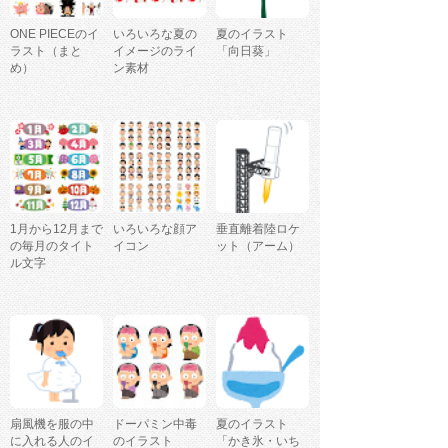
ONE PIECEのイ
いろいろな夏の
夏のイラスト
ラスト（まと
イメージのライ
「向日葵」
め）
ン素材
1月から12月まで
いろいろな顔ア
垂直離着陸ロケ
の毎月のタイト
イコン
ット（アーム）
ル文字
扇風機を服の中
ドーパミン中毒
夏のイラスト
に入れる人のイ
のイラスト
「かき氷・いち