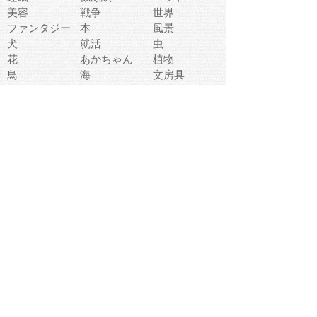
美容
戦争
世界
ファンタジー
本
風景
犬
就活
虫
花
あかちゃん
植物
鳥
海
文房具
食材
お風呂
フルーツ
干支
お年賀状
マスク
調味料
猫
物語
介護
南国
ウェディング
ランドマーク
環境問題
髪
スポーツ用具
書類
クリスマス
夏休み
怪我
テンプレート
メディア
食器
お祭り
政治
中年
座布団
映画
メッセージ
電車
ゴミ
楽器
パン
宗教
幼稚園
エネルギー
引越し
農業
自転車
オリンピック
飾り
お寿司
POP
食べ物キャラ
ダンス