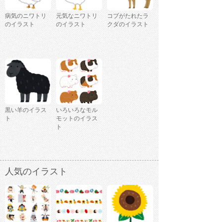
病気のニワトリ
元気なニワトリ
コブがたれたラ
のイラスト
のイラスト
クダのイラスト
黒い羊のイラス
いろいろなモル
ト
モットのイラス
ト
人気のイラスト