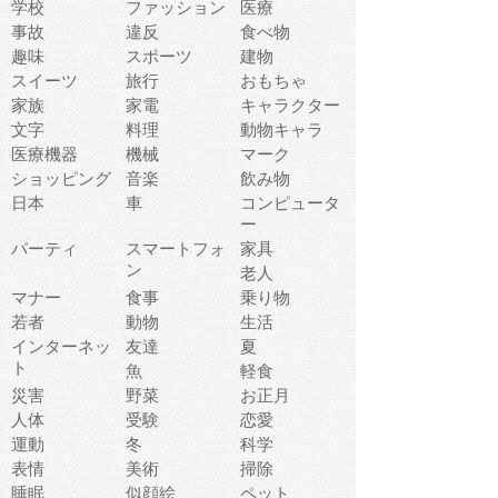
学校
ファッション
医療
事故
違反
食べ物
趣味
スポーツ
建物
スイーツ
旅行
おもちゃ
家族
家電
キャラクター
文字
料理
動物キャラ
医療機器
機械
マーク
ショッピング
音楽
飲み物
日本
車
コンピュータ
ー
パーティ
スマートフォ
家具
ン
老人
マナー
食事
乗り物
若者
動物
生活
インターネッ
友達
夏
ト
魚
軽食
災害
野菜
お正月
人体
受験
恋愛
運動
冬
科学
表情
美術
掃除
睡眠
似顔絵
ペット