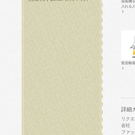
扇風機
入れる
ト
垂直離
ト
詳細
リクエ
会社
ファッ