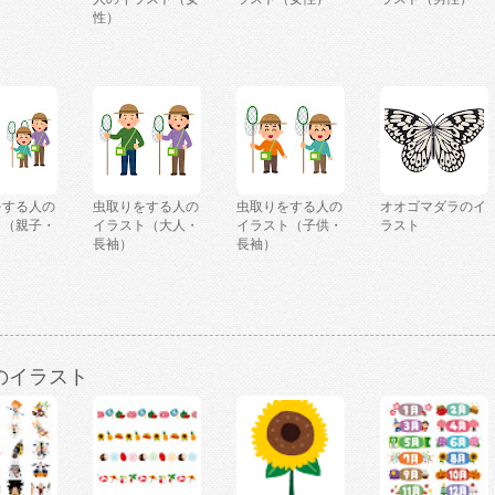
性）
をする人の
虫取りをする人の
虫取りをする人の
オオゴマダラのイ
ト（親子・
イラスト（大人・
イラスト（子供・
ラスト
長袖）
長袖）
のイラスト