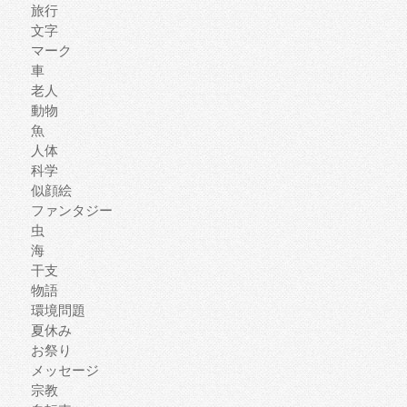
旅行
文字
マーク
車
老人
動物
魚
人体
科学
似顔絵
ファンタジー
虫
海
干支
物語
環境問題
夏休み
お祭り
メッセージ
宗教