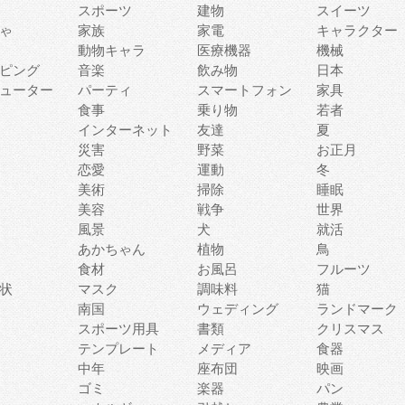
スポーツ
建物
スイーツ
ゃ
家族
家電
キャラクター
動物キャラ
医療機器
機械
ピング
音楽
飲み物
日本
ューター
パーティ
スマートフォン
家具
食事
乗り物
若者
インターネット
友達
夏
災害
野菜
お正月
恋愛
運動
冬
美術
掃除
睡眠
美容
戦争
世界
風景
犬
就活
あかちゃん
植物
鳥
食材
お風呂
フルーツ
状
マスク
調味料
猫
南国
ウェディング
ランドマーク
スポーツ用具
書類
クリスマス
テンプレート
メディア
食器
中年
座布団
映画
ゴミ
楽器
パン