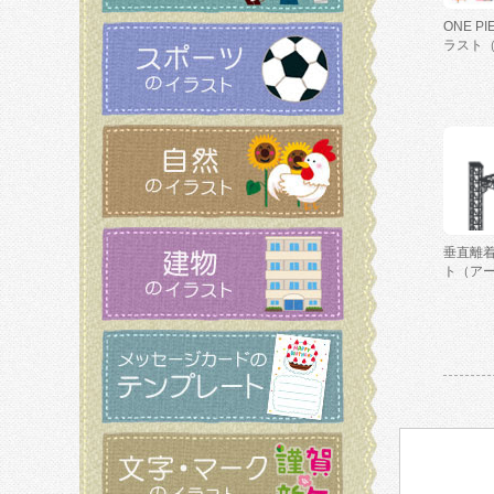
ONE P
ラスト
垂直離
ト（ア