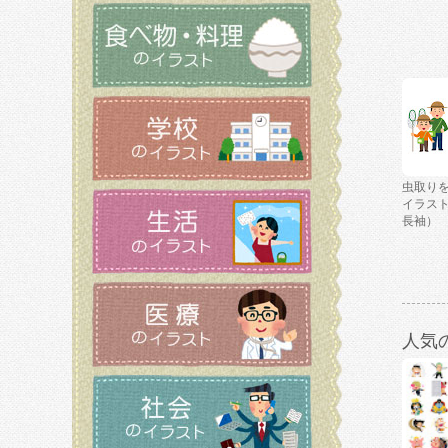
虫取り
イラス
長袖）
人気