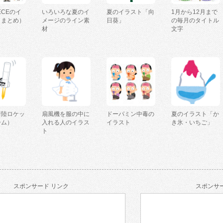
IECEのイ
いろいろな夏のイ
夏のイラスト「向
1月から12月まで
（まとめ）
メージのライン素
日葵」
の毎月のタイトル
材
文字
着陸ロケッ
扇風機を服の中に
ドーパミン中毒の
夏のイラスト「か
ーム）
入れる人のイラス
イラスト
き氷・いちご」
ト
スポンサード リンク
スポンサー