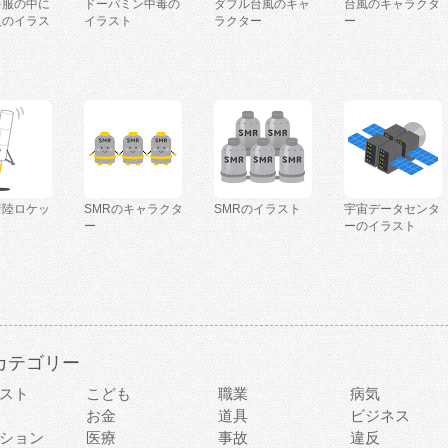
を服の中に
ドーパミン中毒の
ダブル台風のキャ
台風のキャラクタ
人のイラス
イラスト
ラクター
ー
着陸ロケッ
SMRのキャラクタ
SMRのイラスト
宇宙データセンタ
ー
ーのイラスト
カテゴリー
スト
こども
職業
病気
お金
道具
ビジネス
ション
医療
事故
違反