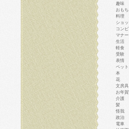
趣味
おもち
料理
ショッ
コンピ
マナー
生活
軽食
受験
表情
ペット
本
花
文房具
お年賀
介護
髪
怪我
政治
電車