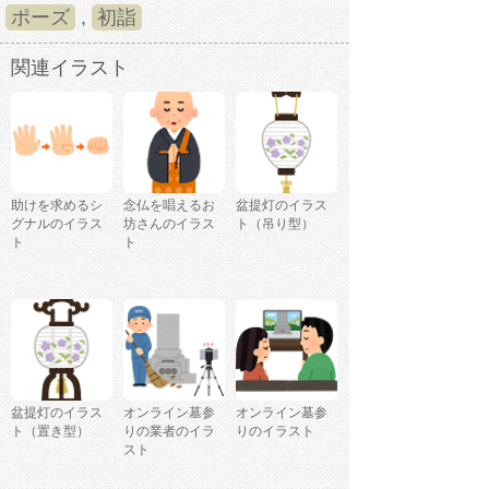
ポーズ
,
初詣
関連イラスト
助けを求めるシ
念仏を唱えるお
盆提灯のイラス
グナルのイラス
坊さんのイラス
ト（吊り型）
ト
ト
盆提灯のイラス
オンライン墓参
オンライン墓参
ト（置き型）
りの業者のイラ
りのイラスト
スト