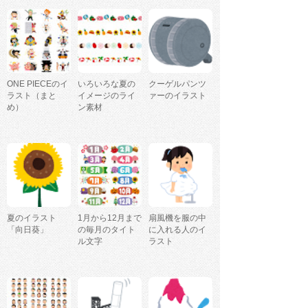
ONE PIECEのイ
いろいろな夏の
クーゲルパンツ
ラスト（まと
イメージのライ
ァーのイラスト
め）
ン素材
夏のイラスト
1月から12月まで
扇風機を服の中
「向日葵」
の毎月のタイト
に入れる人のイ
ル文字
ラスト