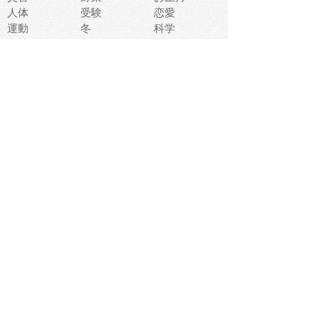
人体
受験
恋愛
運動
冬
科学
表情
美術
掃除
睡眠
似顔絵
ペット
美容
戦争
世界
ファンタジー
本
風景
犬
就活
虫
花
あかちゃん
植物
鳥
海
文房具
食材
お風呂
フルーツ
干支
お年賀状
マスク
調味料
猫
物語
介護
南国
ウェディング
ランドマーク
環境問題
髪
スポーツ用具
書類
クリスマス
夏休み
怪我
テンプレート
メディア
食器
お祭り
政治
中年
座布団
映画
メッセージ
電車
ゴミ
楽器
パン