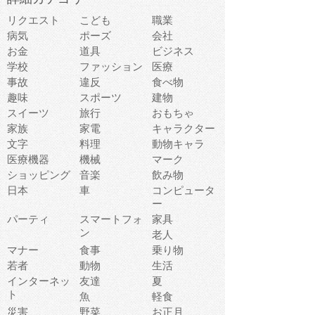
リクエスト
こども
職業
病気
ポーズ
会社
お金
道具
ビジネス
学校
ファッション
医療
事故
違反
食べ物
趣味
スポーツ
建物
スイーツ
旅行
おもちゃ
家族
家電
キャラクター
文字
料理
動物キャラ
医療機器
機械
マーク
ショッピング
音楽
飲み物
日本
車
コンピュータ
ー
パーティ
スマートフォ
家具
ン
老人
マナー
食事
乗り物
若者
動物
生活
インターネッ
友達
夏
ト
魚
軽食
災害
野菜
お正月