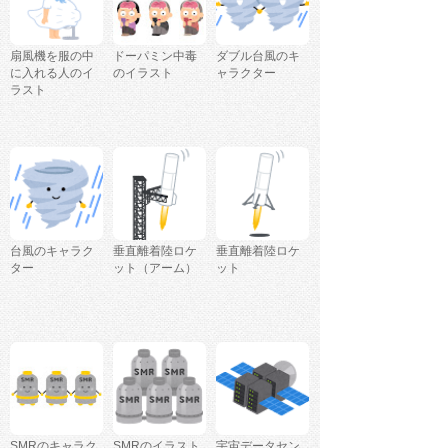
扇風機を服の中
ドーパミン中毒
ダブル台風のキ
に入れる人のイ
のイラスト
ャラクター
ラスト
台風のキャラク
垂直離着陸ロケ
垂直離着陸ロケ
ター
ット（アーム）
ット
SMRのキャラク
SMRのイラスト
宇宙データセン