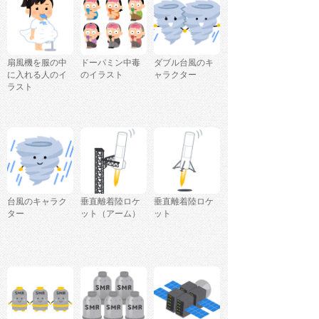
扇風機を服の中
ドーパミン中毒
ダブル台風のキ
に入れる人のイ
のイラスト
ャラクター
ラスト
台風のキャラク
垂直離着陸ロケ
垂直離着陸ロケ
ター
ット（アーム）
ット