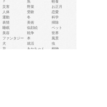
ト
魚
軽食
災害
野菜
お正月
人体
受験
恋愛
運動
冬
科学
表情
美術
掃除
睡眠
似顔絵
ペット
美容
戦争
世界
ファンタジー
本
風景
犬
就活
虫
花
あかちゃん
植物
鳥
海
文房具
食材
お風呂
フルーツ
干支
お年賀状
マスク
調味料
猫
物語
介護
南国
ウェディング
ランドマーク
環境問題
髪
スポーツ用具
書類
クリスマス
夏休み
怪我
テンプレート
メディア
食器
お祭り
政治
中年
座布団
映画
メッセージ
電車