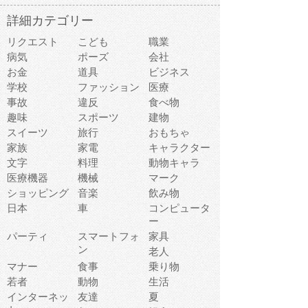
詳細カテゴリー
リクエスト
こども
職業
病気
ポーズ
会社
お金
道具
ビジネス
学校
ファッション
医療
事故
違反
食べ物
趣味
スポーツ
建物
スイーツ
旅行
おもちゃ
家族
家電
キャラクター
文字
料理
動物キャラ
医療機器
機械
マーク
ショッピング
音楽
飲み物
日本
車
コンピュータ
ー
パーティ
スマートフォ
家具
ン
老人
マナー
食事
乗り物
若者
動物
生活
インターネッ
友達
夏