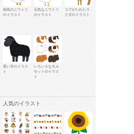
病気のニワトリ
元気なニワトリ
コブがたれたラ
のイラスト
のイラスト
クダのイラスト
黒い羊のイラス
いろいろなモル
ト
モットのイラス
ト
人気のイラスト