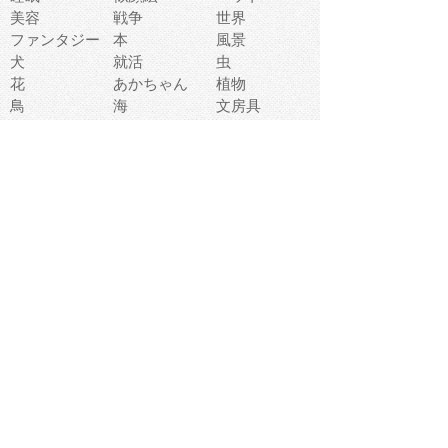
美容
戦争
世界
ファンタジー
本
風景
犬
就活
虫
花
あかちゃん
植物
鳥
海
文房具
食材
お風呂
フルーツ
干支
お年賀状
マスク
調味料
猫
物語
介護
南国
ウェディング
ランドマーク
環境問題
髪
スポーツ用具
書類
クリスマス
夏休み
怪我
テンプレート
メディア
食器
お祭り
政治
中年
座布団
映画
メッセージ
電車
ゴミ
楽器
パン
宗教
幼稚園
エネルギー
引越し
農業
自転車
オリンピック
飾り
お寿司
POP
食べ物キャラ
ダンス