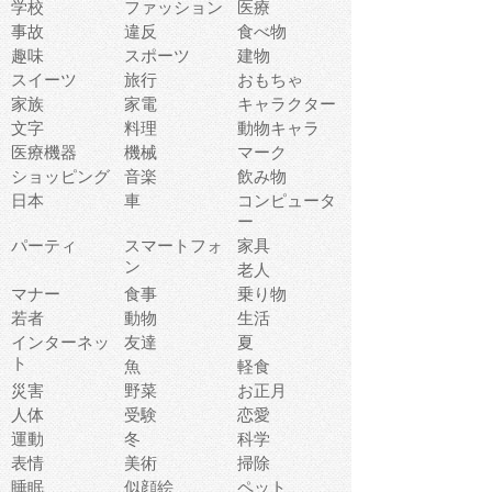
学校
ファッション
医療
事故
違反
食べ物
趣味
スポーツ
建物
スイーツ
旅行
おもちゃ
家族
家電
キャラクター
文字
料理
動物キャラ
医療機器
機械
マーク
ショッピング
音楽
飲み物
日本
車
コンピュータ
ー
パーティ
スマートフォ
家具
ン
老人
マナー
食事
乗り物
若者
動物
生活
インターネッ
友達
夏
ト
魚
軽食
災害
野菜
お正月
人体
受験
恋愛
運動
冬
科学
表情
美術
掃除
睡眠
似顔絵
ペット